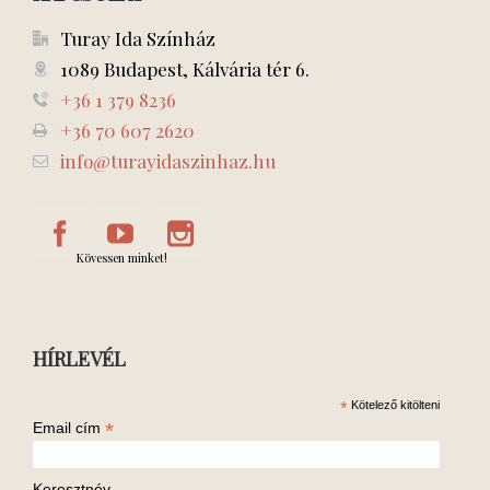
Turay Ida Színház
1089 Budapest, Kálvária tér 6.
+36 1 379 8236
+36 70 607 2620
info@turayidaszinhaz.hu
Kövessen minket!
HÍRLEVÉL
*
Kötelező kitölteni
*
Email cím
Keresztnév