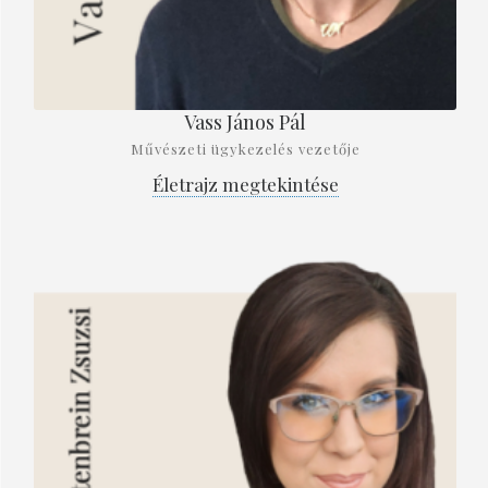
Vass János Pál
Művészeti ügykezelés vezetője
Életrajz megtekintése