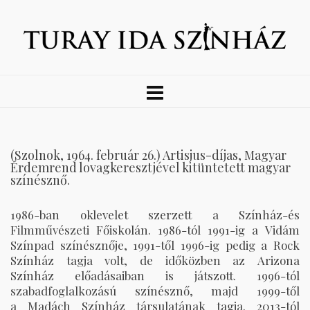
(Szolnok, 1964. február 26.) Artisjus-díjas, Magyar
Érdemrend lovagkeresztjével kitüntetett magyar
színésznő.
1986-ban oklevelet szerzett a Színház-és
Filmművészeti Főiskolán. 1986-tól 1991-ig a Vidám
Színpad színésznője, 1991-től 1996-ig pedig a Rock
Színház tagja volt, de időközben az Arizona
Színház előadásaiban is játszott. 1996-tól
szabadfoglalkozású színésznő, majd 1999-től
a Madách Színház társulatának tagja. 2013-tól