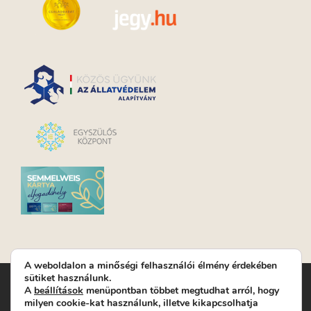
A weboldalon a minőségi felhasználói élmény érdekében
sütiket használunk.
Turay Ida Színház Közhasznú Nonprofit Kft. | Működési
A
beállítások
menüpontban többet megtudhat arról, hogy
helyszín: Turay Ida Színház 1089 Budapest, Kálvária tér 6. |
milyen cookie-kat használunk, illetve kikapcsolhatja