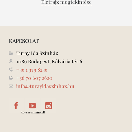
Életrajz megtekintése
KAPCSOLAT
Turay Ida Színház
1089 Budapest, Kálvária tér 6.
+36 1 379 8236
+36 70 607 2620
info@turayidaszinhaz.hu
Kövessen minket!