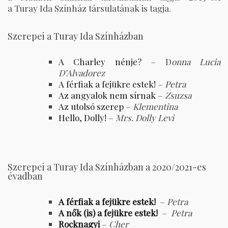
a Turay Ida Színház társulatának is tagja.
Szerepei a Turay Ida Színházban
A Charley nénje?
– D
onna Lucia
D’Alvadorez
A férfiak a fejükre estek!
–
Petra
Az angyalok nem sírnak
–
Zsuzsa
Az utolsó szerep
–
Klementina
Hello, Dolly!
–
Mrs. Dolly Levi
Szerepei a Turay Ida Színházban a 2020/2021-es
évadban
A férfiak a fejükre estek!
–
Petra
A nők (is) a fejükre estek!
–
Petra
Rocknagyi
–
Cher