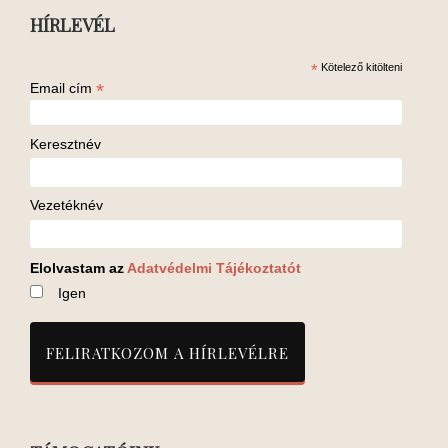
HÍRLEVÉL
*
Kötelező kitölteni
*
Email cím
Keresztnév
Vezetéknév
Elolvastam az
Adatvédelmi Tájékoztatót
Igen