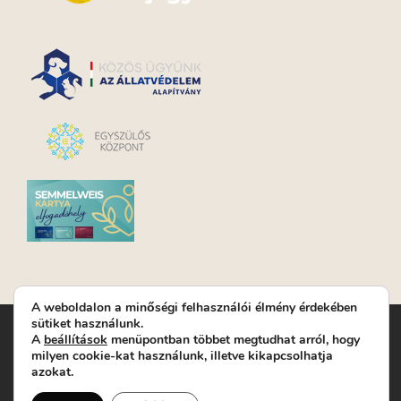
A weboldalon a minőségi felhasználói élmény érdekében
sütiket használunk.
Turay Ida Színház Közhasznú Nonprofit Kft. | Működési
A
beállítások
menüpontban többet megtudhat arról, hogy
helyszín: Turay Ida Színház 1089 Budapest, Kálvária tér 6. |
milyen cookie-kat használunk, illetve kikapcsolhatja
Levelezési cím: 1089 Budapest, Kálvária tér 14. | Titkárság:
+36
azokat.
(1) 611 9225
|
Nyeremenyjáték szabályzat
|