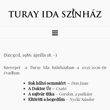
(Szeged, 1986. április 18. –)
Szerepei a Turay Ida Színházban a 2025/2026-ös
évadban
Sok hűhó semmiért
–
Don Juan
A Doktor Úr
–
Csató
A sajtvár titka
–
Gordon, a patkány
Eltörött a hegedűm
–
Nyéki Sándor