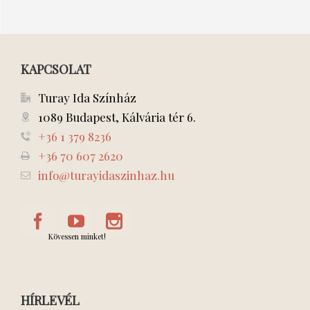
KAPCSOLAT
Turay Ida Színház
1089 Budapest, Kálvária tér 6.
+36 1 379 8236
+36 70 607 2620
info@turayidaszinhaz.hu
Kövessen minket!
HÍRLEVÉL