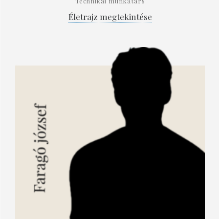
Technikai munkatárs
Életrajz megtekintése