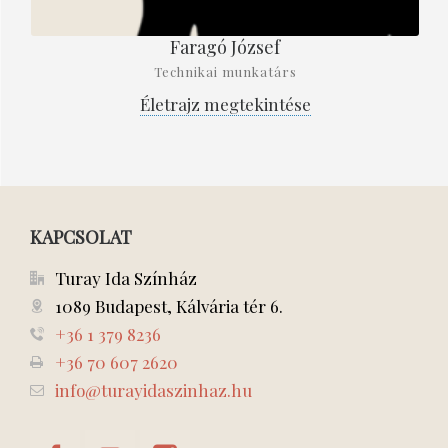
Faragó József
Technikai munkatárs
Életrajz megtekintése
KAPCSOLAT
Turay Ida Színház
1089 Budapest, Kálvária tér 6.
+36 1 379 8236
+36 70 607 2620
info@turayidaszinhaz.hu