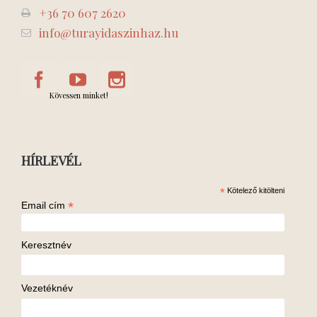
+36 70 607 2620
info@turayidaszinhaz.hu
Kövessen minket!
HÍRLEVÉL
*
Kötelező kitölteni
*
Email cím
Keresztnév
Vezetéknév