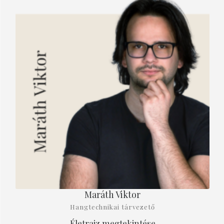
Maráth Viktor
Hangtechnikai tárvezető
Életrajz megtekintése