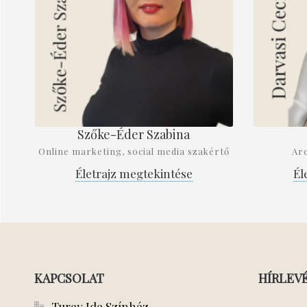
Szőke-Éder Szabina
Online marketing, social media szakértő
Arc
Életrajz megtekintése
Él
KAPCSOLAT
HÍRLEV
Turay Ida Színház