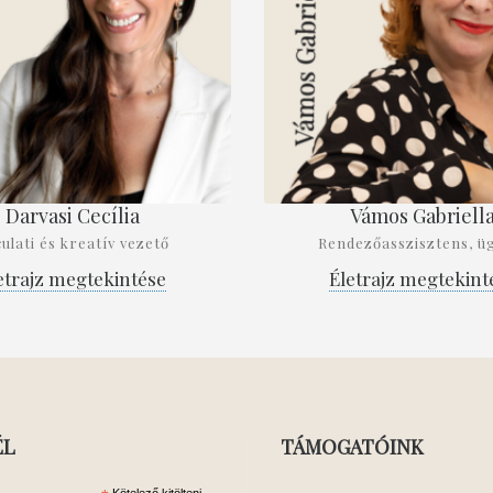
Darvasi Cecília
Vámos Gabriell
ulati és kreatív vezető
Rendezőasszisztens, ü
etrajz megtekintése
Életrajz megtekint
ÉL
TÁMOGATÓINK
Kötelező kitölteni