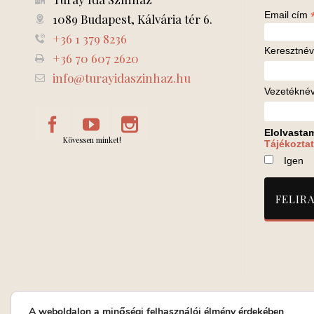
Email cím
1089 Budapest, Kálvária tér 6.
+36 1 379 8236
Keresztnév
+36 70 607 2620
info@turayidaszinhaz.hu
Vezetékné
Elolvasta
Kövessen minket!
Tájékoztat
Igen
A weboldalon a minőségi felhasználói élmény érdekében