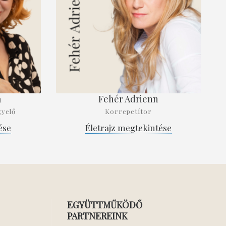
a
Fehér Adrienn
gyelő
Korrepetítor
ése
Életrajz megtekintése
EGYÜTTMŰKÖDŐ
PARTNEREINK