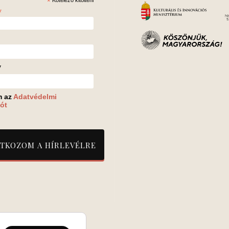
*
*
v
m az
Adatvédelmi
ót