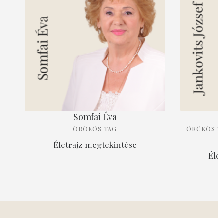
Somfai Éva
ÖRÖKÖS TAG
ÖRÖKÖS T
Életrajz megtekintése
Él