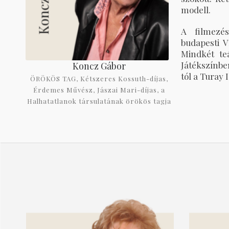
modell.
A filmezé
budapesti V
Mindkét te
Játékszínbe
Koncz Gábor
tól a Turay 
ÖRÖKÖS TAG, Kétszeres Kossuth-díjas,
Érdemes Művész, Jászai Mari-díjas, a
Halhatatlanok társulatának örökös tagja