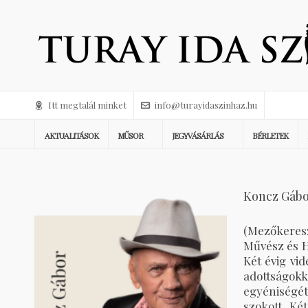
Itt megtalál minket
info@turayidaszinhaz.hu
AKTUALITÁSOK
MŰSOR
JEGYVÁSÁRLÁS
BÉRLETEK
Koncz Gáb
(Mezőkeresz
Művész és H
Két évig vi
adottságokk
egyéniségét
szokott. Ké