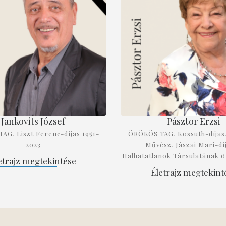
Jankovits József
Pásztor Erzsi
AG, Liszt Ferenc-díjas 1951-
ÖRÖKÖS TAG, Kossuth-díjas
2023
Művész, Jászai Mari-díj
Halhatatlanok Társulatának ö
etrajz megtekintése
Életrajz megtekint