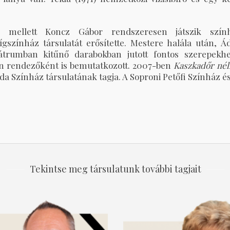
s mellett Koncz Gábor rendszeresen játszik szính
ígszínház társulatát erősítette. Mestere halála után,
átrumban kitűnő darabokban jutott fontos szerepekhe
n rendezőként is bemutatkozott. 2007-ben
Kaszkadőr nél
Ida Színház társulatának tagja. A Soproni Petőfi Színház é
Tekintse meg társulatunk további tagjait