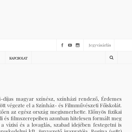
Jegyvásárlás
KAPCSOLAT
ari-díjas magyar színész, színházi rendező, Érdemes
tt végezte el a Színház- és Filmművészeti Főiskolát.
tően az egész ország megismerhette. Előnyös fizikai
adi és filmszerepeiben azonban hitelesen formált meg
a vízisí és a lovaglás, szabad idejében festegetni is
ereskedelmi kft. ügyvezető igazgatója, Regina (1985)