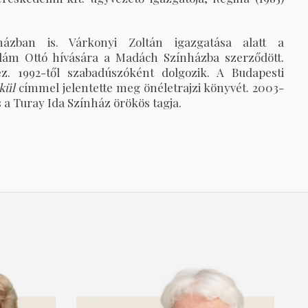
ázban is. Várkonyi Zoltán igazgatása alatt a
 Ádám Ottó hívására a Madách Színházba szerződött.
z. 1992-től szabadúszóként dolgozik. A Budapesti
kül
címmel jelentette meg önéletrajzi könyvét. 2003-
s a Turay Ida Színház örökös tagja.