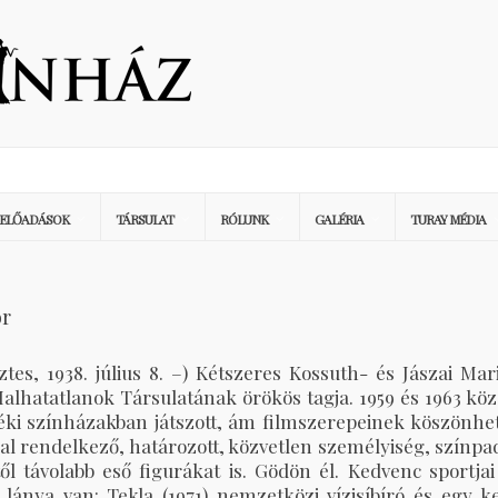
ELŐADÁSOK
TÁRSULAT
RÓLUNK
GALÉRIA
TURAY MÉDIA
or
tes, 1938. július 8. –) Kétszeres Kossuth- és Jászai M
alhatatlanok Társulatának örökös tagja. 1959 és 1963 közö
déki színházakban játszott, ám filmszerepeinek köszönhe
al rendelkező, határozott, közvetlen személyiség, színp
ől távolabb eső figurákat is. Gödön él. Kedvenc sportjai 
t lánya van: Tekla (1971) nemzetközi vízisíbíró és egy k