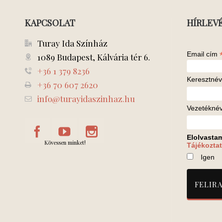
KAPCSOLAT
HÍRLEV
Turay Ida Színház
Email cím
1089 Budapest, Kálvária tér 6.
+36 1 379 8236
Keresztnév
+36 70 607 2620
info@turayidaszinhaz.hu
Vezetékné
Elolvasta
Kövessen minket!
Tájékoztat
Igen