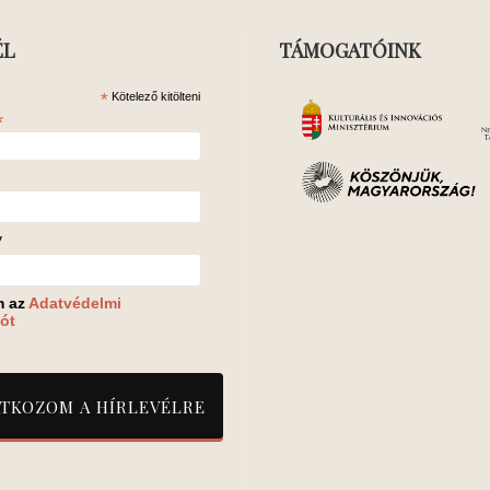
ÉL
TÁMOGATÓINK
*
Kötelező kitölteni
*
v
m az
Adatvédelmi
ót