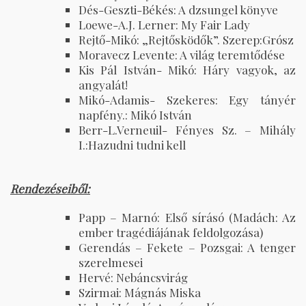
Dés-Geszti-Békés: A dzsungel könyve
Loewe-A.J. Lerner: My Fair Lady
Rejtő-Mikó: „Rejtősködők”. Szerep:Grósz
Moravecz Levente: A világ teremtődése
Kis Pál István- Mikó: Háry vagyok, az
angyalát!
Mikó-Adamis- Szekeres: Egy tányér
napfény.: Mikó István
Berr-L.Verneuil- Fényes Sz. – Mihály
I.:Hazudni tudni kell
Rendezéseiből:
Papp – Marnó: Első sírásó (Madách: Az
ember tragédiájának feldolgozása)
Gerendás – Fekete – Pozsgai: A tenger
szerelmesei
Hervé: Nebáncsvirág
Szirmai: Mágnás Miska