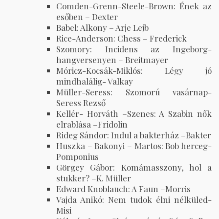
Comden-Grenn-Steele-Brown: Ének az
esőben – Dexter
Babel: Alkony – Arje Lejb
Rice-Anderson: Chess – Frederick
Szomory: Incidens az Ingeborg-
hangversenyen – Breitmayer
Móricz-Kocsák-Miklós: Légy jó
mindhalálig- Valkay
Müller-Seress: Szomorú vasárnap-
Seress Rezső
Kellér- Horváth –Szenes: A Szabin nők
elrablása –Fridolin
Rideg Sándor: Indul a bakterház –Bakter
Huszka – Bakonyi – Martos: Bob herceg-
Pomponius
Görgey Gábor: Komámasszony, hol a
stukker? –K. Müller
Edward Knoblauch: A Faun –Morris
Vajda Anikó: Nem tudok élni nélküled-
Misi