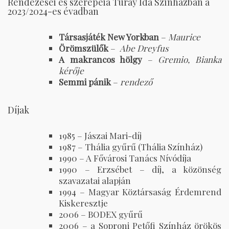
Rendezései és szerepeia Turay Ida Színházban a
2023/2024-es évadban
Társasjáték New Yorkban
–
Maurice
Örömszülők
–
Abe Dreyfus
A makrancos hölgy
–
Gremio, Bianka
kérője
Semmi pánik
–
rendező
Díjak
1985 – Jászai Mari-díj
1987 – Thália gyűrű (Thália Színház)
1990 – A Fővárosi Tanács Nívódíja
1990 – Erzsébet – díj, a közönség
szavazatai alapján
1994 – Magyar Köztársaság Érdemrend
Kiskeresztje
2006 – BODEX gyűrű
2006 – a Soproni Petőfi Színház örökös