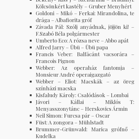
Kölcsönkért kastély – Gruber Menyhért
Goldoni – Mikó – Ferkai: Mirandolina, te
drága – Albafiorita gróf
Závada Pál: Szólj anyádnak, jöjjön ki! –
F.Szabó Béla polgármester
Umberto Eco: A rózsa neve – Abbo apát
Alfred Jarry – Übü – Übü papa
Francis Veber: Balfácánt vacsorára –
Francois Pignon
Webber: Az operaház fantomja –
Monsieur André operaigazgató
Webber – Eliot: Macskák – az öreg
színházi macska
Kisfaludy Károly: Csalódások – Lombai
Jávori – Kállai – Miklós T:
Menyasszonytánc – Herskovics Ármin
Neil Simon: Furcsa pár – Oscar
Füst: A zongora – Mühlstadt
Brummer-Grünwald: Marica grófnő –
Kudelka