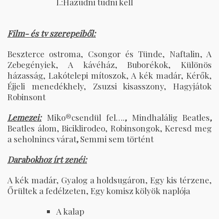
I.:Hazudni tudni kell
Film- és tv szerepeiből:
Beszterce ostroma, Csongor és Tünde, Naftalin, A
Zebegényiek, A kávéház, Buborékok, Különös
házasság, Lakótelepi mítoszok, A kék madár, Kérők,
Éjjeli menedékhely, Zsuzsi kisasszony, Hagyjátok
Robinsont
Lemezei:
Miko®csendül fel….
,
Mindhalálig Beatles
,
Beatles álom, Biciklirodeo, Robinsongok, Keresd meg
a seholnincs várat
,
Semmi sem történt
Darabokhoz írt zenéi:
A kék madár, Gyalog a holdsugáron, Egy kis térzene,
Őrültek a fedélzeten, Egy komisz kölyök naplója
A kalap