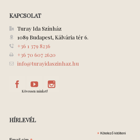
KAPCSOLAT
Turay Ida Színház
1089 Budapest, Kálvária tér 6.
+36 1 379 8236
+36 70 607 2620
info@turayidaszinhaz.hu
Kövessen minket!
HÍRLEVÉL
*
Kötelező kitölteni
Email cím