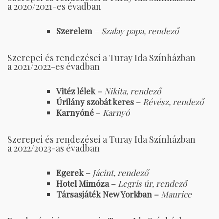
a 2020/2021-es évadban
Szerelem
–
Szalay papa, rendező
Szerepei és rendezései a Turay Ida Színházban
a 2021/2022-es évadban
Vitéz lélek –
Nikita, rendező
Úrilány szobát keres –
Révész, rendező
Karnyóné
–
Karnyó
Szerepei és rendezései a Turay Ida Színházban
a 2022/2023-as évadban
Egerek –
Jácint, rendező
Hotel Mimóza –
Legris úr, rendező
Társasjáték New Yorkban –
Maurice