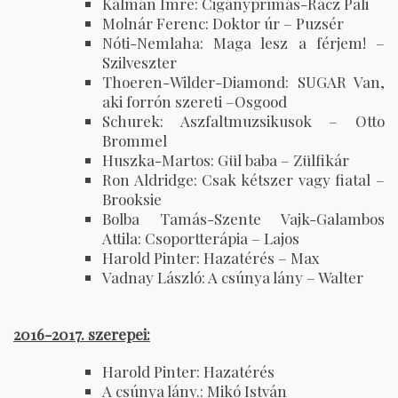
Kálmán Imre: Cigányprímás-Rácz Pali
Molnár Ferenc: Doktor úr – Puzsér
Nóti-Nemlaha: Maga lesz a férjem! –
Szilveszter
Thoeren-Wilder-Diamond: SUGAR Van,
aki forrón szereti –Osgood
Schurek: Aszfaltmuzsikusok – Otto
Brommel
Huszka-Martos: Gül baba – Zülfikár
Ron Aldridge: Csak kétszer vagy fiatal –
Brooksie
Bolba Tamás-Szente Vajk-Galambos
Attila: Csoportterápia – Lajos
Harold Pinter: Hazatérés – Max
Vadnay László: A csúnya lány – Walter
2016-2017. szerepei:
Harold Pinter: Hazatérés
A csúnya lány.: Mikó István