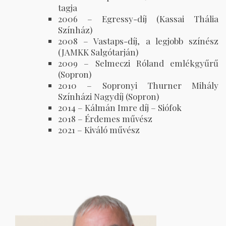
tagja
2006 – Egressy-díj (Kassai Thália
Színház)
2008 – Vastaps-díj, a legjobb színész
(JAMKK Salgótarján)
2009 – Selmeczi Róland emlékgyűrű
(Sopron)
2010 – Sopronyi Thurner Mihály
Színházi Nagydíj (Sopron)
2014 – Kálmán Imre díj – Siófok
2018 – Érdemes művész
2021 – Kiváló művész