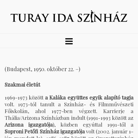
(Budapest, 1950. október 22. –)
Szakmai életút
1969-1973 között
a
Kaláka együttes
egyik alapító tagja
volt. 1973-tól tanult a Színház- és Filmművészeti
Főiskolán, ahol 1977-ben végzett. Karrierje a
Thália/Arizona Színházban indult (1991-1993 között az
Arizona igazgatója
), közben egyúttal 1991-től a
Soproni Petőfi Színház
igazgatója
volt (2002. január 1-