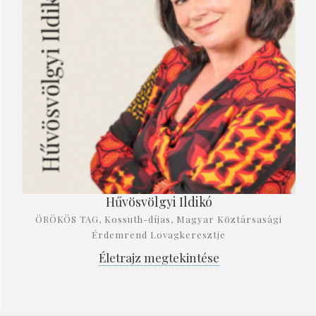
Hűvösvölgyi Ildikó
ÖRÖKÖS TAG, Kossuth-díjas, Magyar Köztársasági
Érdemrend Lovagkeresztje
Életrajz megtekintése