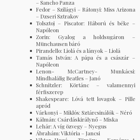
– Sancho Panza
Fedor – Szilágyi – Rátonyi: Miss Arizona
– Dzseri Sztrakov
Tolsztoj – Piscator: Háború és béke –
Napóleon
Zorin: Gyalog a holdsugáron –
Münchausen báró
Pirandello: Liolá és a lányok – Liolá
Tamás István: A pápa és a császár –
Napóleon
Lenon- McCartney- Munkácsi:
Mindhalálig Beatles – Janó
Schnitzler: Körtánc – valamennyi
férfiszerep
Shakespeare: Lóvá tett lovagok – Pille
apród
Várkonyi – Miklós: Sztárcsinálók – Néró
Kálmán: Csárdáskirálynő – Miska
Lehár: A víg özvegy – Nyegus
Ábrahám: Viktória – Jancsi