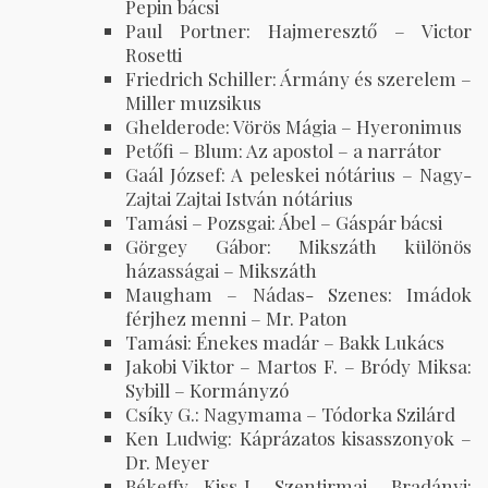
Pepin bácsi
Paul Portner: Hajmeresztő – Victor
Rosetti
Friedrich Schiller: Ármány és szerelem –
Miller muzsikus
Ghelderode: Vörös Mágia – Hyeronimus
Petőfi – Blum: Az apostol – a narrátor
Gaál József: A peleskei nótárius – Nagy-
Zajtai Zajtai István nótárius
Tamási – Pozsgai: Ábel – Gáspár bácsi
Görgey Gábor: Mikszáth különös
házasságai – Mikszáth
Maugham – Nádas- Szenes: Imádok
férjhez menni – Mr. Paton
Tamási: Énekes madár – Bakk Lukács
Jakobi Viktor – Martos F. – Bródy Miksa:
Sybill – Kormányzó
Csíky G.: Nagymama – Tódorka Szilárd
Ken Ludwig: Káprázatos kisasszonyok –
Dr. Meyer
Békeffy- Kiss J – Szentirmai – Bradányi: