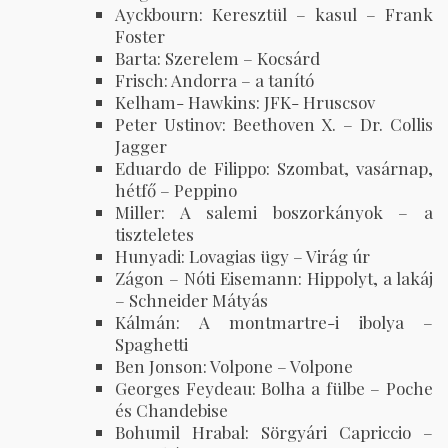
Ayckbourn: Keresztül – kasul – Frank
Foster
Barta: Szerelem – Kocsárd
Frisch: Andorra – a tanító
Kelham- Hawkins: JFK- Hruscsov
Peter Ustinov: Beethoven X. – Dr. Collis
Jagger
Eduardo de Filippo: Szombat, vasárnap,
hétfő – Peppino
Miller: A salemi boszorkányok – a
tiszteletes
Hunyadi: Lovagias ügy – Virág úr
Zágon – Nóti Eisemann: Hippolyt, a lakáj
– Schneider Mátyás
Kálmán: A montmartre-i ibolya –
Spaghetti
Ben Jonson: Volpone – Volpone
Georges Feydeau: Bolha a fülbe – Poche
és Chandebise
Bohumil Hrabal: Sörgyári Capriccio –