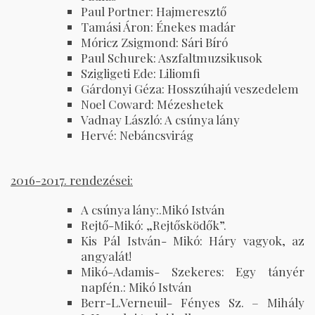
Paul Portner: Hajmeresztő
Tamási Áron: Énekes madár
Móricz Zsigmond: Sári Bíró
Paul Schurek: Aszfaltmuzsikusok
Szigligeti Ede: Liliomfi
Gárdonyi Géza: Hosszúhajú veszedelem
Noel Coward: Mézeshetek
Vadnay László: A csúnya lány
Hervé: Nebáncsvirág
2016-2017. rendezései:
A csúnya lány:.Mikó István
Rejtő-Mikó: „Rejtősködők”.
Kis Pál István- Mikó: Háry vagyok, az
angyalát!
Mikó-Adamis- Szekeres: Egy tányér
napfén.: Mikó István
Berr-L.Verneuil- Fényes Sz. – Mihály