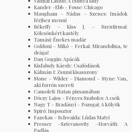
Vadnai László: A csúnya lány
Kander –Ebb – Fosse: Chicago
Maugham – Nádas – Szenes: Imádok
férjhez menni
Békeffy – Kiss J. – Szentirmai:
Kölcsönkért kastély
Tamási: Énekes madár
Goldoni – Mikó – Ferkai: Mirandolina, te
drága!
Dan Goggin: Apácák
Kisfaludy Károly: Csalódások
Kálmán I: Zsuzsi kisasszony
Stone – Wilder – Diamond – Styne: Van,
aki forrón szereti
Camoleti: Hatan pizsamában
Dóczy Lajos – Fényes Szabolcs: A csók
Nagy T – Bradányi – Pozsgai: A kölyök
Spiró: Imposztor
Fazekas – Schwajda: Lúdas Matyi
Presser –Sztevanovity –Horváth: A
Padlás