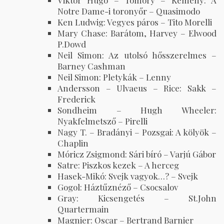
Viktor Hugó – Tömöry – Kemény: A
Notre Dame-i toronyőr – Quasimodo
Ken Ludwig: Vegyes páros – Tito Morelli
Mary Chase: Barátom, Harvey – Elwood
P.Dowd
Neil Simon: Az utolsó hősszerelmes –
Barney Cashman
Neil Simon: Pletykák – Lenny
Andersson – Ulvaeus – Rice: Sakk –
Frederick
Sondheim – Hugh Wheeler:
Nyakfelmetsző – Pirelli
Nagy T. – Bradányi – Pozsgai: A kölyök –
Chaplin
Móricz Zsigmond: Sári bíró – Varjú Gábor
Satre: Piszkos kezek – A herceg
Hasek-Mikó: Svejk vagyok…? – Svejk
Gogol: Háztűznéző – Csocsalov
Gray: Kicsengetés – St.John
Quartermain
Magnier: Oscar – Bertrand Barnier