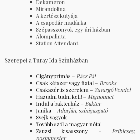
Dekameron
Mirandolina
A kertész kutyája
A csapodár madárka
Szépasszonyok egy úri házban
Álompalinta
Station Attendant
Szerepei a Turay Ida Színházban
Cigányprímás
–
Rácz Pál
Csak kétszer vagy fiatal
–
Brooks
Csakazértis szerelem
–
Zavargó Vendel
Hazudni tudni kell!
–
Mignonnet
Indul a bakterház
–
Bakter
Janika
–
Adorján, színigazgató
Svejk vagyok
Tovább szól a magyar nóta!
Zsuzsi kisasszony
–
Pribicsey,
postamester