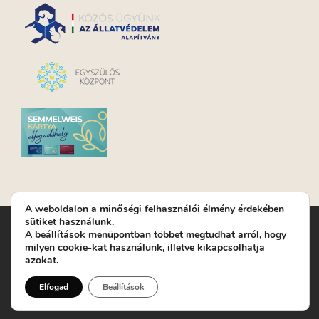
A weboldalon a minőségi felhasználói élmény érdekében
sütiket használunk.
Turay Ida Színház Közhasznú Nonprofit Kft. | Működési
A
beállítások
menüpontban többet megtudhat arról, hogy
helyszín: Turay Ida Színház 1089 Budapest, Kálvária tér 6. |
milyen cookie-kat használunk, illetve kikapcsolhatja
Levelezési cím: 1089 Budapest, Kálvária tér 14. | Titkárság:
+36
azokat.
(1) 611 9225
|
Nyeremenyjáték szabályzat
|
Jegyrendelés:
+36-70/607-2620
( Hétfő: zárva; Kedd-Péntek:
Elfogad
Beállítások
14-19, valamint előadások előtt 1 órával)