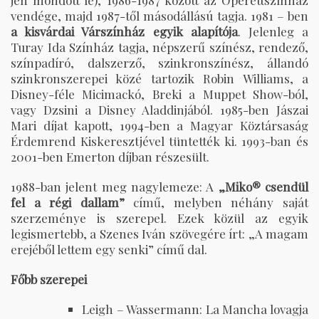
jén mondott le), 1986-1987 között az Operettszínház
vendége, majd 1987-től másodállású tagja. 1981 – ben
a
kisvárdai Várszínház
egyik alapítója
. Jelenleg a
Turay Ida Színház tagja, népszerű színész, rendező,
színpadíró, dalszerző, szinkronszínész, állandó
szinkronszerepei közé tartozik Robin Williams, a
Disney-féle Micimackó, Breki a Muppet Show-ból,
vagy Dzsini a Disney Aladdinjából. 1985-ben Jászai
Mari díjat kapott, 1994-ben a Magyar Köztársaság
Érdemrend Kiskeresztjével tüntették ki. 1993-ban és
2001-ben Emerton díjban részesült.
1988-ban jelent meg nagylemeze: A
„Miko® csendül
fel a régi dallam”
című, melyben néhány saját
szerzeménye is szerepel. Ezek közül az egyik
legismertebb, a Szenes Iván szövegére írt: „A magam
erejéből lettem egy senki” című dal.
Főbb szerepei
Leigh – Wassermann: La Mancha lovagja