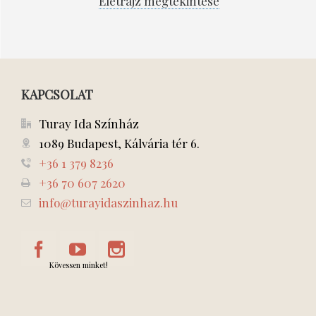
Életrajz megtekintése
KAPCSOLAT
Turay Ida Színház
1089 Budapest, Kálvária tér 6.
+36 1 379 8236
+36 70 607 2620
info@turayidaszinhaz.hu
Kövessen minket!