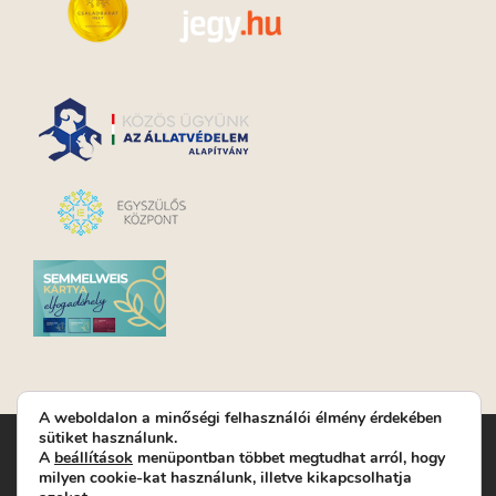
A weboldalon a minőségi felhasználói élmény érdekében
sütiket használunk.
Turay Ida Színház Közhasznú Nonprofit Kft. | Működési
A
beállítások
menüpontban többet megtudhat arról, hogy
helyszín: Turay Ida Színház 1089 Budapest, Kálvária tér 6. |
milyen cookie-kat használunk, illetve kikapcsolhatja
Levelezési cím: 1089 Budapest, Kálvária tér 14. | Titkárság:
+36