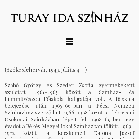
(Székesfehérvár, 1943. július 4. –)
Szabó György és Szeder Zsófia gyermekeként
született. 1961–1965 között a Színház- és
Filmművészeti Főiskola hallgatója volt. A főiskola
befejezése után 1965–66-ban a Pécsi Nemzeti
Színházhoz szerződött. 1966–1968 között a debreceni
Csokonai Színházban lépett fel. 1968–69-ben egy
évadot a Békés Megyei Jókai Színházban töltött. 1969–
1972 között a kecskeméti Katona József