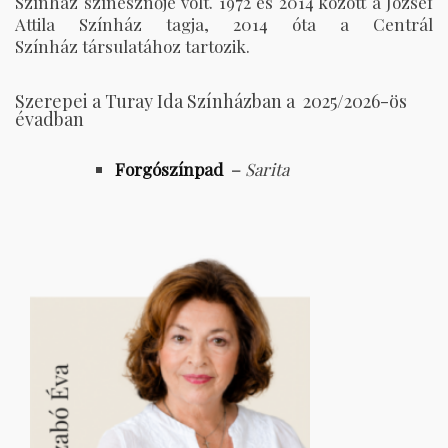
Színház színésznője volt. 1972 és 2014 között a József
Attila Színház tagja, 2014 óta a Centrál
Színház társulatához tartozik.
Szerepei a Turay Ida Színházban a 2025/2026-ös
évadban
Forgószínpad
–
Sarita