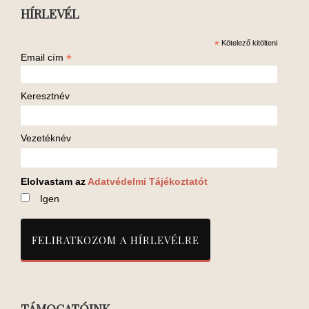
HÍRLEVÉL
*
Kötelező kitölteni
*
Email cím
Keresztnév
Vezetéknév
Elolvastam az
Adatvédelmi Tájékoztatót
Igen
TÁMOGATÓINK