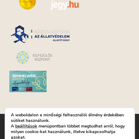
A weboldalon a minőségi felhasználói élmény érdekében
sütiket használunk.
Turay Ida Színház Közhasznú Nonprofit Kft. | Működési
A
beállítások
menüpontban többet megtudhat arról, hogy
helyszín: Turay Ida Színház 1089 Budapest, Kálvária tér 6. |
milyen cookie-kat használunk, illetve kikapcsolhatja
Levelezési cím: 1089 Budapest, Kálvária tér 14. | Titkárság:
+36
azokat.