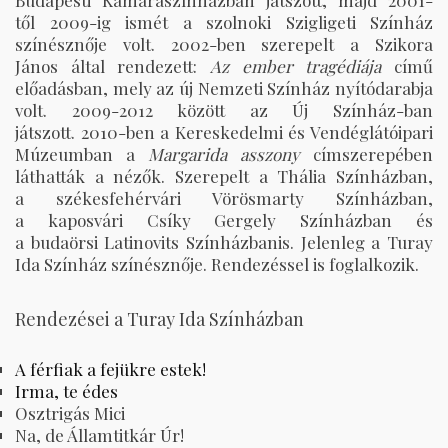
Budapesti Kamaraszínházban játszott, majd 2001-
től 2009-ig ismét a szolnoki Szigligeti Színház
színésznője volt. 2002-ben szerepelt a Szikora
János által rendezett:
Az ember tragédiája
című
előadásban, mely az új Nemzeti Színház nyítódarabja
volt. 2009-2012 között az Új Színház-ban
játszott. 2010-ben a Kereskedelmi és Vendéglátóipari
Múzeumban a
Margarida asszony
címszerepében
láthatták a nézők. Szerepelt a Thália Színházban,
a székesfehérvári Vörösmarty Színházban,
a kaposvári Csíky Gergely Színházban és
a budaörsi Latinovits Színházbanis. Jelenleg a Turay
Ida Színház színésznője. Rendezéssel is foglalkozik.
Rendezései a Turay Ida Színházban
A férfiak a fejükre estek!
Irma, te édes
Osztrigás Mici
Na, de Államtitkár Úr!