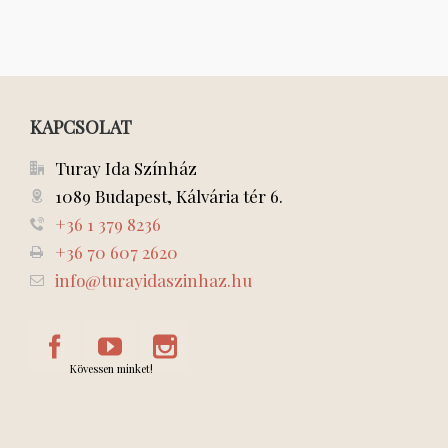
KAPCSOLAT
Turay Ida Színház
1089 Budapest, Kálvária tér 6.
+36 1 379 8236
+36 70 607 2620
info@turayidaszinhaz.hu
Kövessen minket!