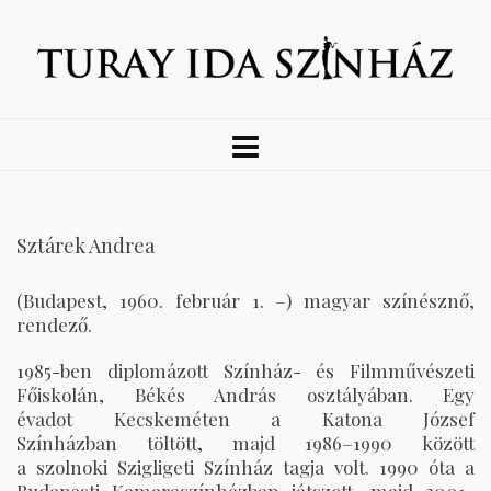
Sztárek Andrea
(Budapest, 1960. február 1. –) magyar színésznő,
rendező.
1985-ben diplomázott Színház- és Filmművészeti
Főiskolán, Békés András osztályában. Egy
évadot Kecskeméten a Katona József
Színházban töltött, majd 1986–1990 között
a szolnoki Szigligeti Színház tagja volt. 1990 óta a