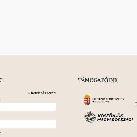
ÉL
TÁMOGATÓINK
*
Kötelező kitölteni
*
v