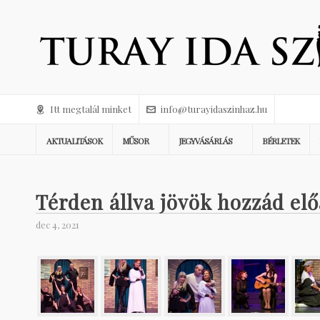
Itt megtalál minket
info@turayidaszinhaz.hu
AKTUALITÁSOK
MŰSOR
JEGYVÁSÁRLÁS
BÉRLETEK
Térden állva jövök hozzád el
dec 4, 2021