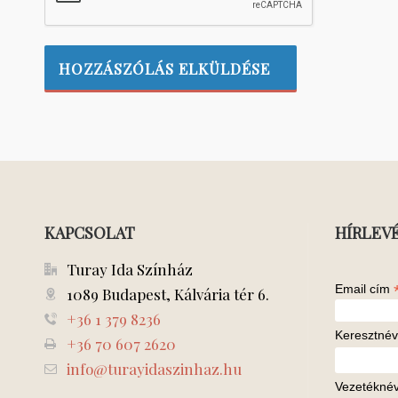
KAPCSOLAT
HÍRLEV
Turay Ida Színház
Email cím
1089 Budapest, Kálvária tér 6.
+36 1 379 8236
Keresztnév
+36 70 607 2620
info@turayidaszinhaz.hu
Vezetékné