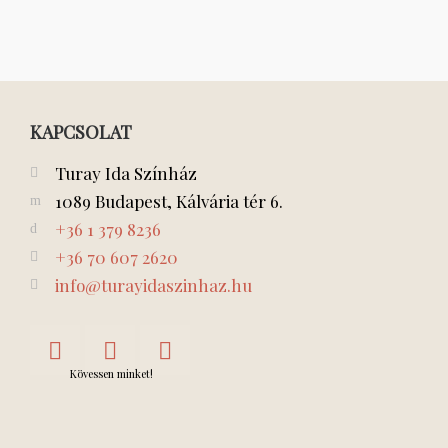
KAPCSOLAT
Turay Ida Színház
1089 Budapest, Kálvária tér 6.
+36 1 379 8236
+36 70 607 2620
info@turayidaszinhaz.hu
Kövessen minket!