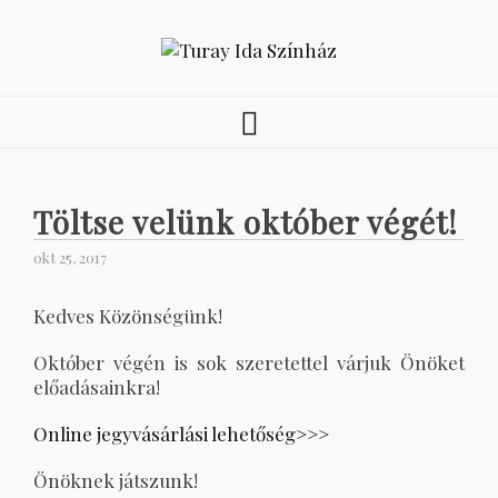
Töltse velünk október végét!
okt 25, 2017
Kedves Közönségünk!
Október végén is sok szeretettel várjuk Önöket
előadásainkra!
Online jegyvásárlási lehetőség>>>
Önöknek játszunk!