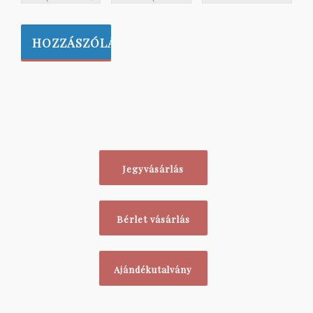
Jegyvásárlás
Bérlet vásárlás
Ajándékutalvány