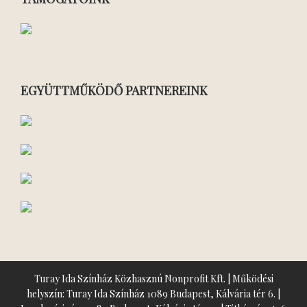
EGYÜTTMŰKÖDŐ PARTNEREINK
Turay Ida Színház Közhasznú Nonprofit Kft. | Működési
helyszín: Turay Ida Színház 1089 Budapest, Kálvária tér 6. |