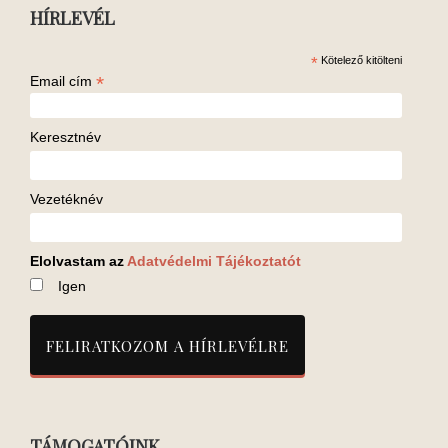
HÍRLEVÉL
*
Kötelező kitölteni
*
Email cím
Keresztnév
Vezetéknév
Elolvastam az
Adatvédelmi Tájékoztatót
Igen
TÁMOGATÓINK