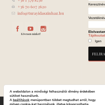
+36 1 379 8236
Keresztnév
+36 70 607 2620
info@turayidaszinhaz.hu
Vezetékné
Elolvasta
Kövessen minket!
Tájékoztat
Igen
A weboldalon a minőségi felhasználói élmény érdekében
sütiket használunk.
A
beállítások
menüpontban többet megtudhat arról, hogy
Turay Ida Színház Közhasznú Nonprofit Kft. | Működési helys
milyen cookie-kat használunk, illetve kikapcsolhatja