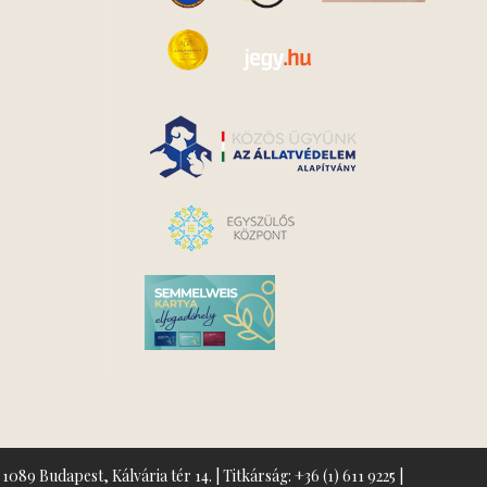
1089 Budapest, Kálvária tér 14. | Titkárság:
+36 (1) 611 9225
|