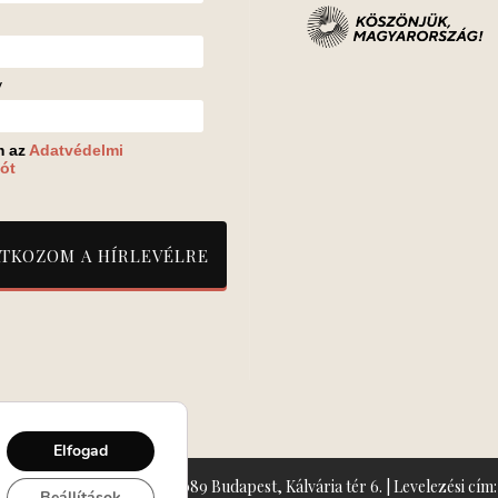
v
m az
Adatvédelmi
ót
Elfogad
zín: Turay Ida Színház 1089 Budapest, Kálvária tér 6. | Levelezési cím: 
Beállítások