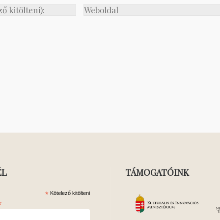
ÉL
TÁMOGATÓINK
*
Kötelező kitölteni
*