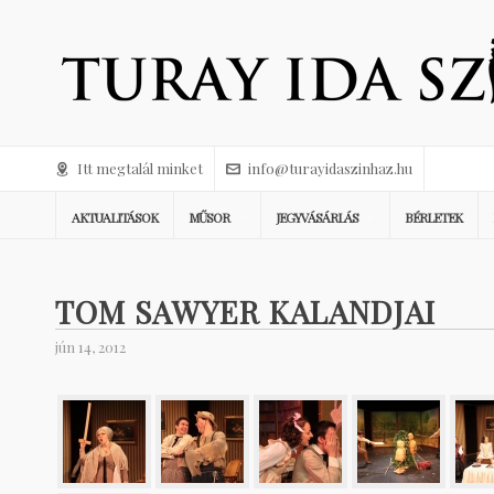
Itt megtalál minket
info@turayidaszinhaz.hu
AKTUALITÁSOK
MŰSOR
JEGYVÁSÁRLÁS
BÉRLETEK
TOM SAWYER KALANDJAI
jún 14, 2012