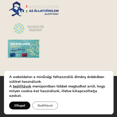
A weboldalon a minőségi felhasználói élmény érdekében
sütiket használunk.
Turay Ida Színház Közhasznú Nonprofit Kft. | Működési
A
beállítások
menüpontban többet megtudhat arról, hogy
helyszín: Turay Ida Színház 1089 Budapest, Kálvária tér 6. |
milyen cookie-kat használunk, illetve kikapcsolhatja
Levelezési cím: 1089 Budapest, Kálvária tér 14. | Titkárság:
+36
azokat.
(1) 611 9225
|
Nyeremenyjáték szabályzat
|
Jegyrendelés:
+36-70/607-2620
( Hétfő: zárva; Kedd-Péntek:
Elfogad
Beállítások
14-19, valamint előadások előtt 1 órával)