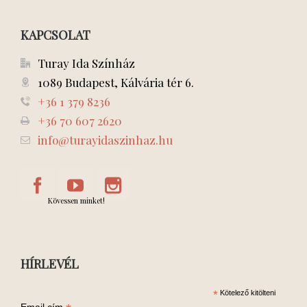
KAPCSOLAT
Turay Ida Színház
1089 Budapest, Kálvária tér 6.
+36 1 379 8236
+36 70 607 2620
info@turayidaszinhaz.hu
Kövessen minket!
HÍRLEVÉL
*
Kötelező kitölteni