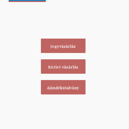
Jegyvásárlás
Bérlet vásárlás
Ajándékutalvány