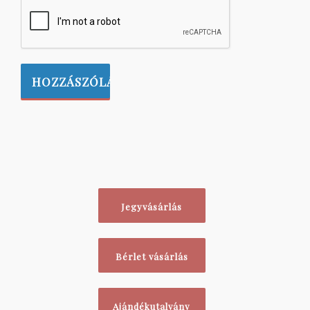
Jegyvásárlás
Bérlet vásárlás
Ajándékutalvány