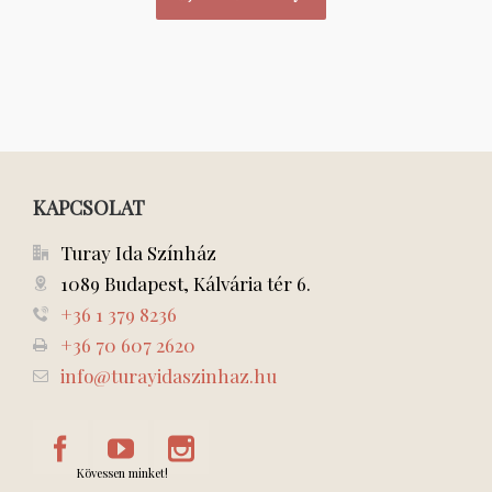
KAPCSOLAT
Turay Ida Színház
1089 Budapest, Kálvária tér 6.
+36 1 379 8236
+36 70 607 2620
info@turayidaszinhaz.hu
Kövessen minket!