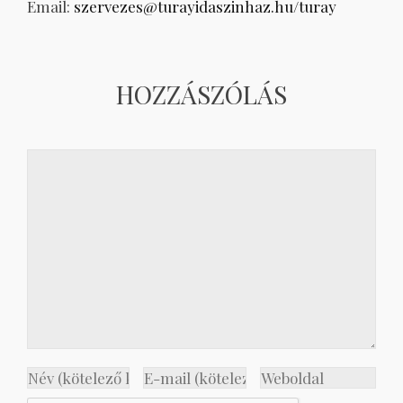
Email:
szervezes@turayidaszinhaz.hu/turay
HOZZÁSZÓLÁS