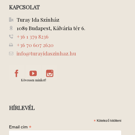
KAPCSOLAT
Turay Ida Színház
1089 Budapest, Kálvária tér 6.
+36 1 379 8236
+36 70 607 2620
info@turayidaszinhaz.hu
Kövessen minket!
HÍRLEVÉL
*
Kötelező kitölteni
*
Email cím