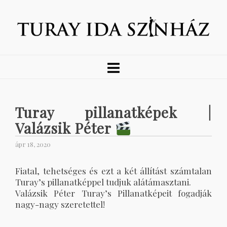
Turay pillanatképek |
Valázsik Péter
ápr 18, 2020
Fiatal, tehetséges és ezt a két állítást számtalan
Turay’s pillanatképpel tudjuk alátámasztani.
Valázsik Péter Turay’s Pillanatképeit fogadják
nagy-nagy szeretettel!