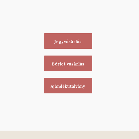
Jegyvásárlás
Bérlet vásárlás
Ajándékutalvány