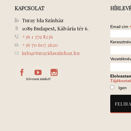
KAPCSOLAT
HÍRLEV
Turay Ida Színház
Email cím
1089 Budapest, Kálvária tér 6.
+36 1 379 8236
Keresztnév
+36 70 607 2620
info@turayidaszinhaz.hu
Vezetékné
Elolvasta
Kövessen minket!
Tájékoztat
Igen