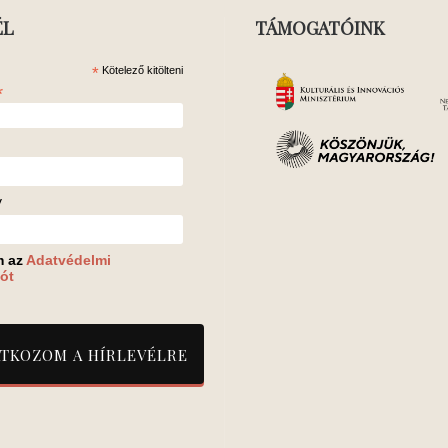
ÉL
TÁMOGATÓINK
*
Kötelező kitölteni
*
v
m az
Adatvédelmi
ót