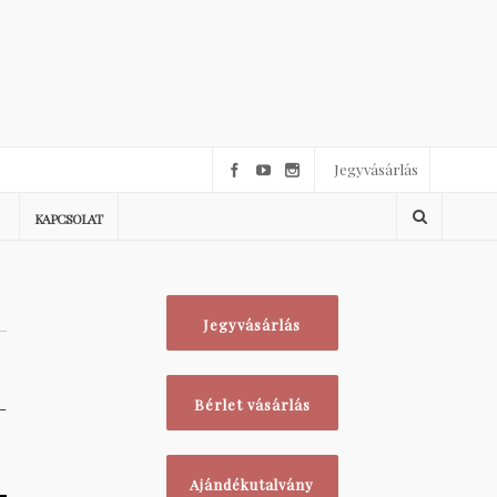
Jegyvásárlás
KAPCSOLAT
Jegyvásárlás
-
Bérlet vásárlás
Ajándékutalvány