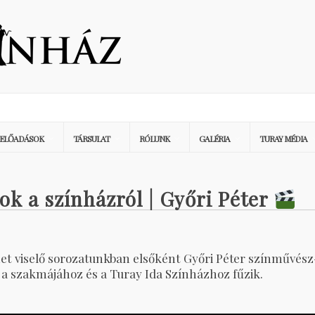
ELŐADÁSOK
TÁRSULAT
RÓLUNK
GALÉRIA
TURAY MÉDIA
ok a színházról | Győri Péter
et viselő sorozatunkban elsőként Győri Péter színművész
 a szakmájához és a Turay Ida Színházhoz fűzik.