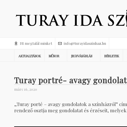
Itt megtalál minket
info@turayidaszinhaz.hu
AKTUALITÁSOK
MŰSOR
JEGYVÁSÁRLÁS
BÉRLETEK
Turay portré- avagy gondolat
márc 16, 2020
„Turay porté – avagy gondolatok a színházról” cím
rendező osztja meg gondolatat és érzéseit, melyek