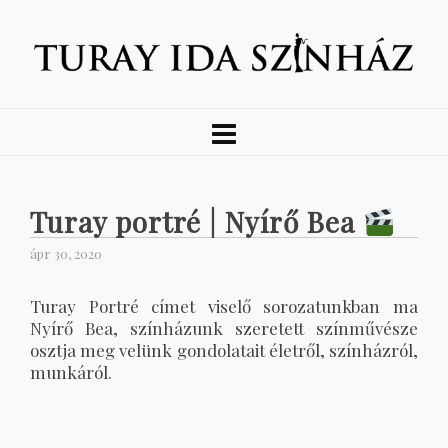
Turay portré | Nyírő Bea
ápr 30, 2020
Turay Portré címet viselő sorozatunkban ma
Nyírő Bea, színházunk szeretett színművésze
osztja meg velünk gondolatait életről, színházról,
munkáról.