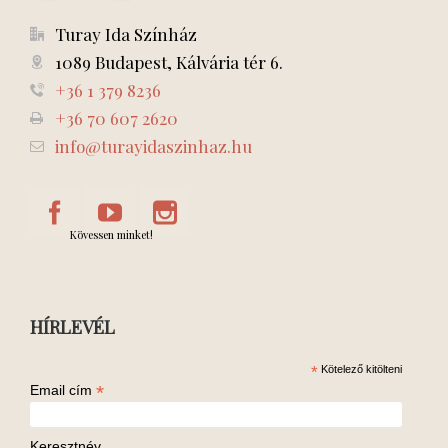
Turay Ida Színház
1089 Budapest, Kálvária tér 6.
+36 1 379 8236
+36 70 607 2620
info@turayidaszinhaz.hu
Kövessen minket!
HÍRLEVÉL
*
Kötelező kitölteni
*
Email cím
Keresztnév