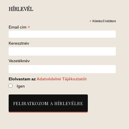
HÍRLEVÉL
*
Kötelező kitölteni
*
Email cím
Keresztnév
Vezetéknév
Elolvastam az
Adatvédelmi Tájékoztatót
Igen