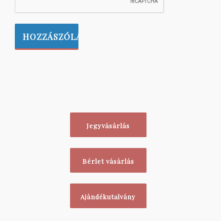
Jegyvásárlás
Bérlet vásárlás
Ajándékutalvány