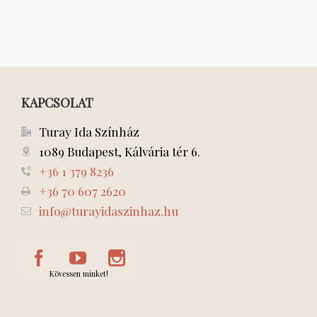
KAPCSOLAT
Turay Ida Színház
1089 Budapest, Kálvária tér 6.
+36 1 379 8236
+36 70 607 2620
info@turayidaszinhaz.hu
Kövessen minket!