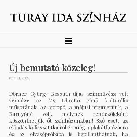
Új bemutató közeleg!
ápr 13, 2022
Dörner György Kossuth-díjas színművész volt
vendége az M5 Librettó című kulturális
műsorának. Az apropó, a májusi premierünk, a
Karnyóné volt, melynek rendezőjeként
köszönthetjük őt színházunkban! Szó esett az
előadás kulisszatitkairól és még a plakátfotózásra
és az olvasópróbába is bepillanthatnak, ha