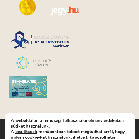
A weboldalon a minőségi felhasználói élmény érdekében
sütiket használunk.
Turay Ida Színház Közhasznú Nonprofit Kft. | Működési
A
beállítások
menüpontban többet megtudhat arról, hogy
helyszín: Turay Ida Színház 1089 Budapest, Kálvária tér 6. |
milyen cookie-kat használunk, illetve kikapcsolhatja