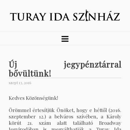
Új jegypénztárral
bővültünk!
szept 13, 2016
Kedves Közönségünk!
Örömmel értesítjük Önöket, hogy e héttől (2016.
szeptember 12.) a belváros szívében, a Károly
körút 21. szám alatt található Broadway
Jegyirodában is megválthatják a Turay Ida