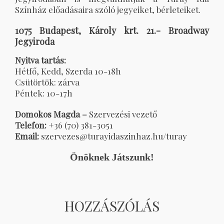
Színház előadásaira szóló jegyeiket, bérleteiket.
1075 Budapest, Károly krt. 21.- Broadway
Jegyiroda
Nyitva tartás:
Hétfő, Kedd, Szerda 10-18h
Csütörtök: zárva
Péntek: 10-17h
Domokos Magda –
Szervezési vezető
Telefon:
+36 (70) 381-3051
Email:
szervezes@turayidaszinhaz.hu/turay
Önöknek Játszunk!
HOZZÁSZÓLÁS