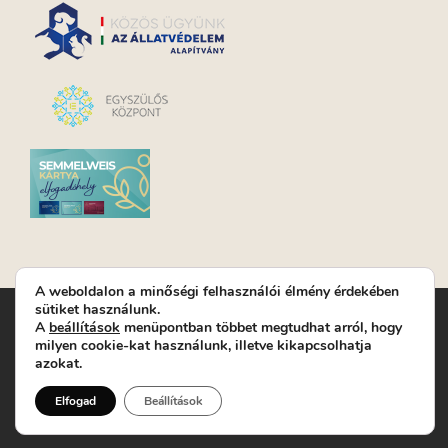
A weboldalon a minőségi felhasználói élmény érdekében
sütiket használunk.
Turay Ida Színház Közhasznú Nonprofit Kft. | Működési
A
beállítások
menüpontban többet megtudhat arról, hogy
helyszín: Turay Ida Színház 1089 Budapest, Kálvária tér 6. |
milyen cookie-kat használunk, illetve kikapcsolhatja
Levelezési cím: 1089 Budapest, Kálvária tér 14. | Titkárság:
+36
azokat.
(1) 611 9225
|
Nyeremenyjáték szabályzat
|
Jegyrendelés:
+36-70/607-2620
( Hétfő: zárva; Kedd-Péntek:
Elfogad
Beállítások
14-19, valamint előadások előtt 1 órával)