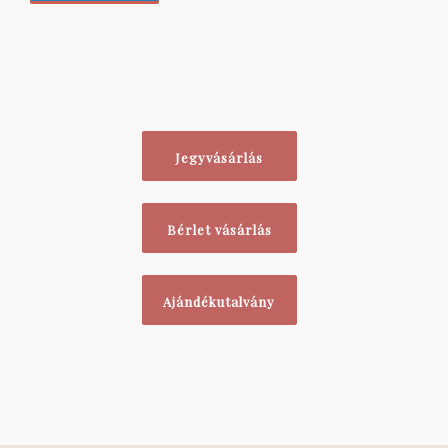
Jegyvásárlás
Bérlet vásárlás
Ajándékutalvány