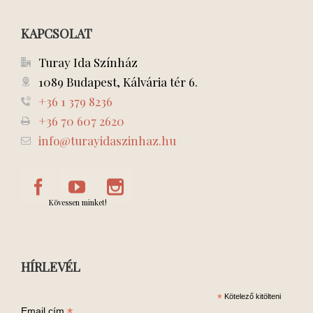
KAPCSOLAT
Turay Ida Színház
1089 Budapest, Kálvária tér 6.
+36 1 379 8236
+36 70 607 2620
info@turayidaszinhaz.hu
Kövessen minket!
HÍRLEVÉL
*
Kötelező kitölteni
*
Email cím