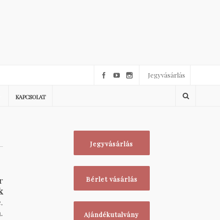
Jegyvásárlás
KAPCSOLAT
Jegyvásárlás
r
Bérlet vásárlás
k
.
.
Ajándékutalvány