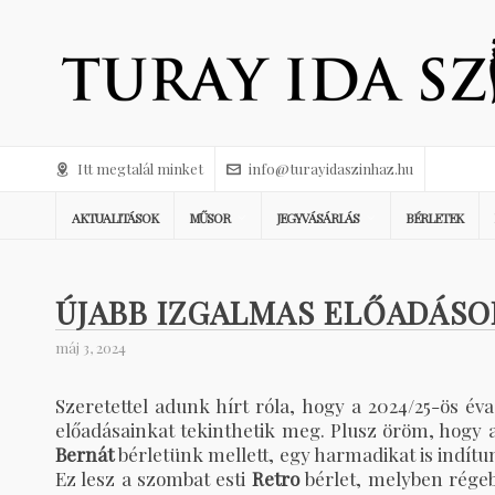
Itt megtalál minket
info@turayidaszinhaz.hu
AKTUALITÁSOK
MŰSOR
JEGYVÁSÁRLÁS
BÉRLETEK
ÚJABB IZGALMAS ELŐADÁSO
máj 3, 2024
Szeretettel adunk hírt róla, hogy a 2024/25-ös é
előadásainkat tekinthetik meg. Plusz öröm, hogy 
Bernát
bérletünk mellett, egy harmadikat is indítu
Ez lesz a szombat esti
Retro
bérlet, melyben régebb