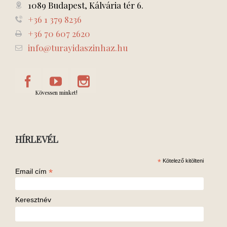
1089 Budapest, Kálvária tér 6.
+36 1 379 8236
+36 70 607 2620
info@turayidaszinhaz.hu
Kövessen minket!
HÍRLEVÉL
*
Kötelező kitölteni
*
Email cím
Keresztnév