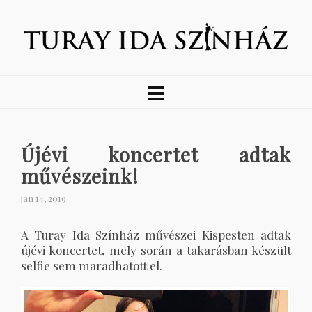
Újévi koncertet adtak
művészeink!
jan 14, 2019
A Turay Ida Színház művészei Kispesten adtak
újévi koncertet, mely során a takarásban készült
selfie sem maradhatott el.