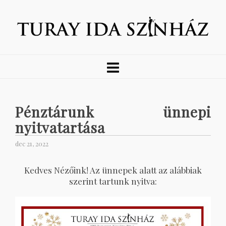
Pénztárunk ünnepi
nyitvatartása
dec 21, 2022
Kedves Nézőink! Az ünnepek alatt az alábbiak
szerint tartunk nyitva: