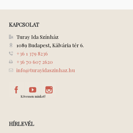
KAPCSOLAT
Turay Ida Színház
1089 Budapest, Kálvária tér 6.
+36 1 379 8236
+36 70 607 2620
info@turayidaszinhaz.hu
Kövessen minket!
HÍRLEVÉL