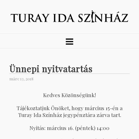
Ünnepi nyitvatartás
márc 13, 2018
Kedves Közönségünk!
Tájékoztatjuk Önöket, hogy március 15-én a
Turay Ida Színház jegypénztára zárva tart.
Nyitás: március 16. (péntek) 14:00