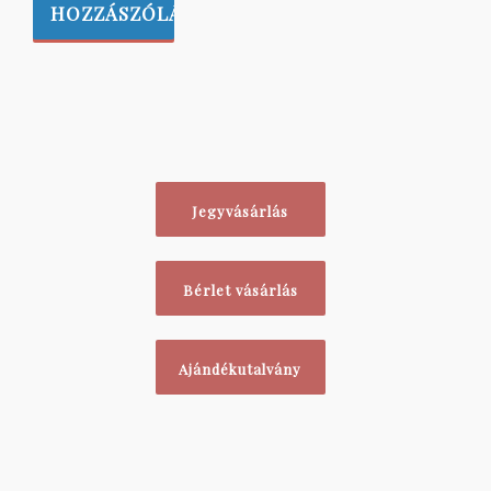
Jegyvásárlás
Bérlet vásárlás
Ajándékutalvány