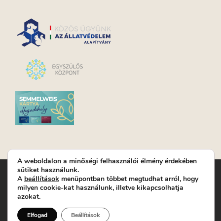
A weboldalon a minőségi felhasználói élmény érdekében
sütiket használunk.
Turay Ida Színház Közhasznú Nonprofit Kft. | Működési
A
beállítások
menüpontban többet megtudhat arról, hogy
helyszín: Turay Ida Színház 1089 Budapest, Kálvária tér 6. |
milyen cookie-kat használunk, illetve kikapcsolhatja
Levelezési cím: 1089 Budapest, Kálvária tér 14. | Titkárság:
+36
azokat.
(1) 611 9225
|
Nyeremenyjáték szabályzat
|
Jegyrendelés:
+36-70/607-2620
( Hétfő: zárva; Kedd-Péntek:
Elfogad
Beállítások