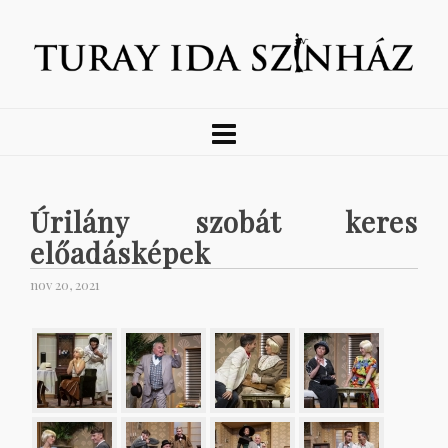
Úrilány szobát keres
előadásképek
nov 20, 2021