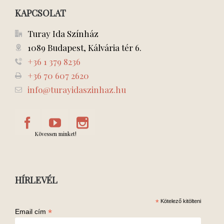
KAPCSOLAT
Turay Ida Színház
1089 Budapest, Kálvária tér 6.
+36 1 379 8236
+36 70 607 2620
info@turayidaszinhaz.hu
Kövessen minket!
HÍRLEVÉL
*
Kötelező kitölteni
*
Email cím