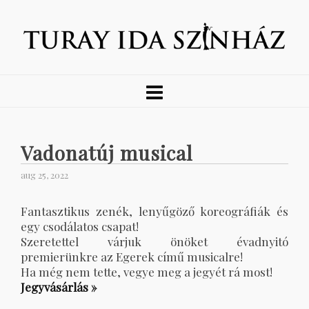
Vadonatúj musical
aug 25, 2022
Fantasztikus zenék, lenyűgöző koreográfiák és
egy csodálatos csapat!
Szeretettel várjuk önöket évadnyitó
premierünkre az Egerek című musicalre!
Ha még nem tette, vegye meg a jegyét rá most!
Jegyvásárlás »