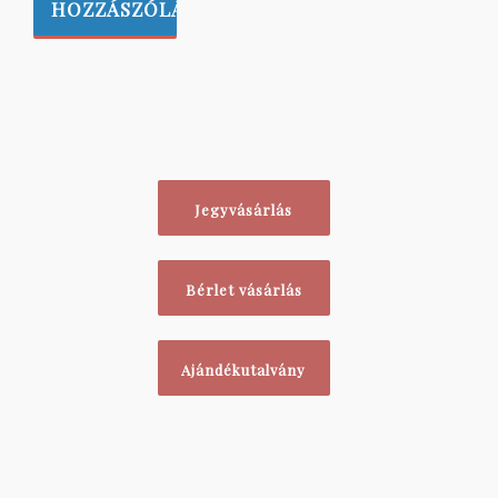
Jegyvásárlás
Bérlet vásárlás
Ajándékutalvány