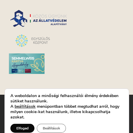
A weboldalon a minőségi felhasználói élmény érdekében
sütiket használunk.
Turay Ida Színház Közhasznú Nonprofit Kft. | Működési
A
beállítások
menüpontban többet megtudhat arról, hogy
helyszín: Turay Ida Színház 1089 Budapest, Kálvária tér 6. |
milyen cookie-kat használunk, illetve kikapcsolhatja
Levelezési cím: 1089 Budapest, Kálvária tér 14. | Titkárság:
+36
azokat.
(1) 611 9225
|
Nyeremenyjáték szabályzat
|
Jegyrendelés:
+36-70/607-2620
( Hétfő: zárva; Kedd-Péntek:
Elfogad
Beállítások