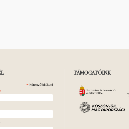
ÉL
TÁMOGATÓINK
*
Kötelező kitölteni
*
v