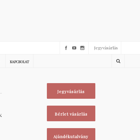
Jegyvásárlás
KAPCSOLAT
Jegyvásárlás
k
Bérlet vásárlás
Ajándékutalvány