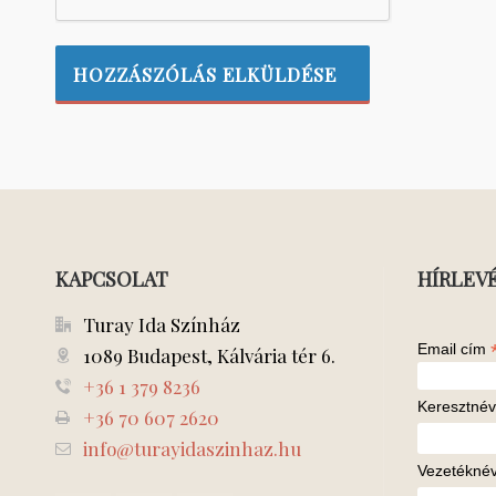
KAPCSOLAT
HÍRLEV
Turay Ida Színház
Email cím
1089 Budapest, Kálvária tér 6.
+36 1 379 8236
Keresztnév
+36 70 607 2620
info@turayidaszinhaz.hu
Vezetékné