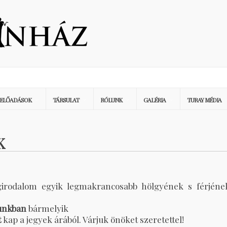
ELŐADÁSOK
TÁRSULAT
RÓLUNK
GALÉRIA
TURAY MÉDIA
K
ágirodalom egyik legmakrancosabb hölgyének s férjéne
runkban
bármelyik
t
kap a jegyek árából. Várjuk önöket szeretettel!