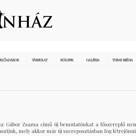
ELŐADÁSOK
TÁRSULAT
RÓLUNK
GALÉRIA
TURAY MÉDIA
nya: Gábor Zsazsa című új bemutatónkat a főszereplő ne
sztjuk, mely akkor már új szereposztásban fog létrejönni