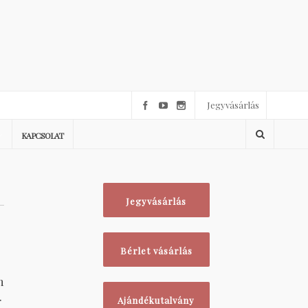
Jegyvásárlás
KAPCSOLAT
Jegyvásárlás
Bérlet vásárlás
m
.
Ajándékutalvány