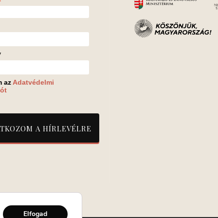
*
v
m az
Adatvédelmi
ót
Elfogad