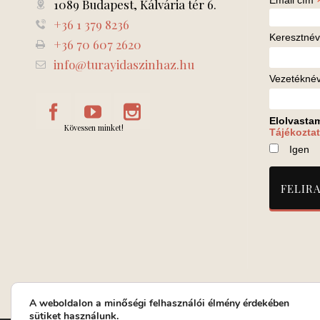
Email cím
1089 Budapest, Kálvária tér 6.
+36 1 379 8236
Keresztnév
+36 70 607 2620
info@turayidaszinhaz.hu
Vezetékné
Elolvasta
Kövessen minket!
Tájékoztat
Igen
A weboldalon a minőségi felhasználói élmény érdekében
sütiket használunk.