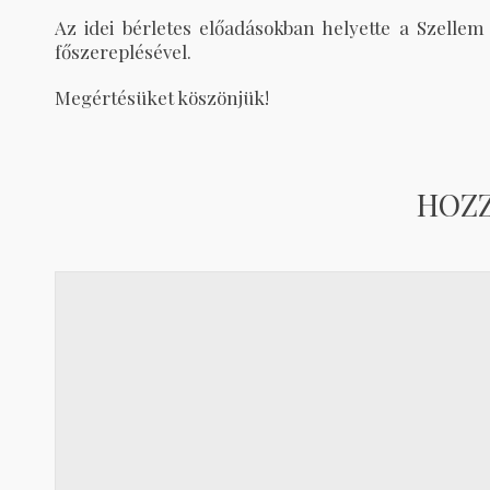
Az idei bérletes előadásokban helyette a Szellem 
főszereplésével.
Megértésüket köszönjük!
HOZ