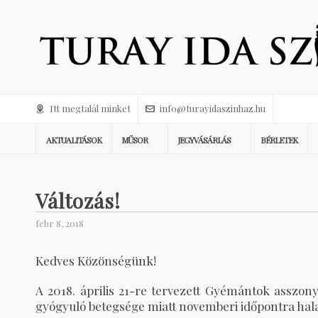
Itt megtalál minket
info@turayidaszinhaz.hu
AKTUALITÁSOK
MŰSOR
JEGYVÁSÁRLÁS
BÉRLETEK
Változás!
febr 8, 2018
Kedves Közönségünk!
A 2018. április 21-re tervezett Gyémántok asszo
gyógyuló betegsége miatt novemberi időpontra hala