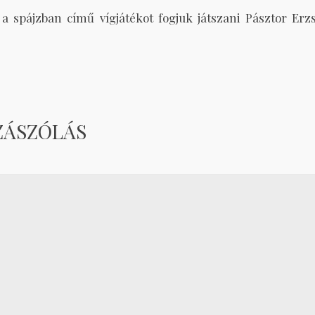
a spájzban című vígjátékot fogjuk játszani Pásztor Erzs
ZÁSZÓLÁS