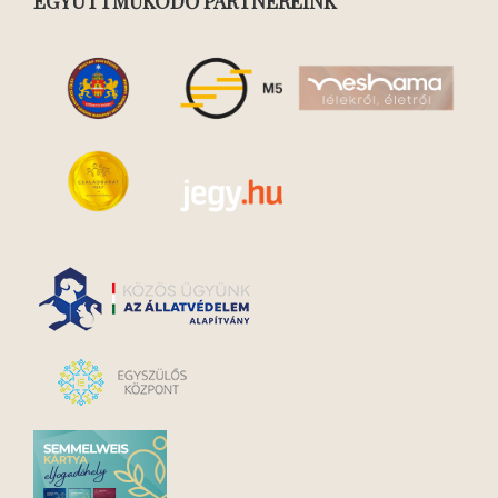
EGYÜTTMŰKÖDŐ PARTNEREINK