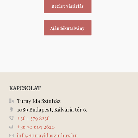
Bérlet vásárlás
Ajándékutalvány
KAPCSOLAT
Turay Ida Színház
1089 Budapest, Kálvária tér 6.
+36 1 379 8236
+36 70 607 2620
info@turayidaszinhaz.hu