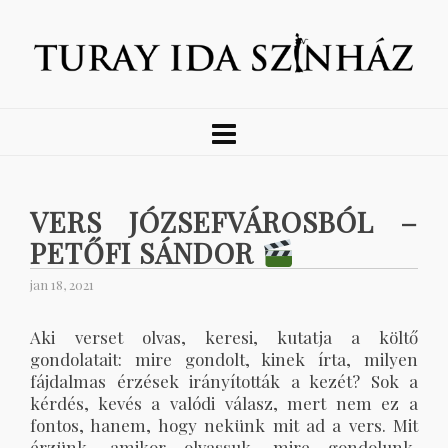
VERS JÓZSEFVÁROSBÓL –
PETŐFI SÁNDOR
jan 18, 2021
Aki verset olvas, keresi, kutatja a költő
gondolatait: mire gondolt, kinek írta, milyen
fájdalmas érzések irányították a kezét? Sok a
kérdés, kevés a valódi válasz, mert nem ez a
fontos, hanem, hogy nekünk mit ad a vers. Mit
érzünk, amikor olvassuk, mire gondolunk,