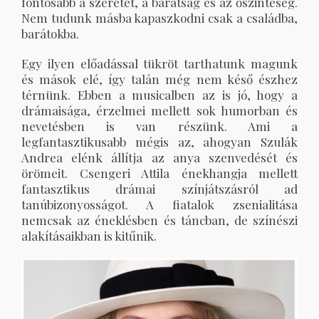
fontosabb a szeretet, a barátság és az őszinteség.
Nem tudunk másba kapaszkodni csak a családba,
barátokba.
Egy ilyen előadással tükröt tarthatunk magunk
és mások elé, így talán még nem késő észhez
térnünk. Ebben a musicalben az is jó, hogy a
drámaisága, érzelmei mellett sok humorban és
nevetésben is van részünk. Ami a
legfantasztikusabb mégis az, ahogyan Szulák
Andrea elénk állítja az anya szenvedését és
örömeit. Csengeri Attila énekhangja mellett
fantasztikus drámai színjátszásról ad
tanúbizonyosságot. A fiatalok zsenialitása
nemcsak az éneklésben és táncban, de színészi
alakításaikban is kitűnik.