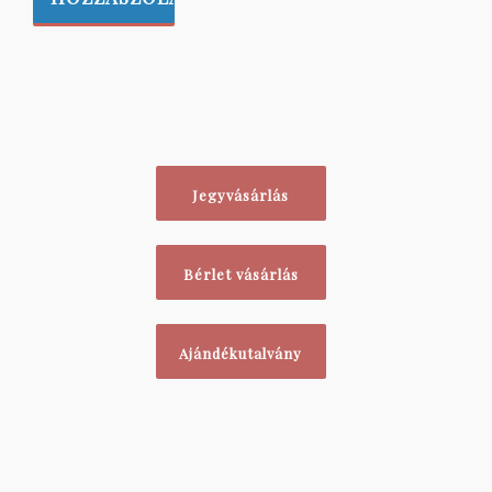
Jegyvásárlás
Bérlet vásárlás
Ajándékutalvány