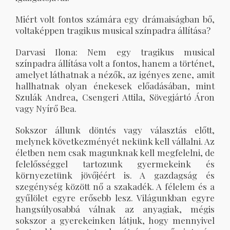
Miért volt fontos számára egy drámaiságban bő,
voltaképpen tragikus musical színpadra állítása?
Darvasi Ilona: Nem egy tragikus musical
színpadra állítása volt a fontos, hanem a történet,
amelyet láthatnak a nézők, az igényes zene, amit
hallhatnak olyan énekesek előadásában, mint
Szulák Andrea, Csengeri Attila, Sövegjártó Áron
vagy Nyírő Bea.
Sokszor állunk döntés vagy választás előtt,
melynek következményét nekünk kell vállalni. Az
életben nem csak magunknak kell megfelelni, de
felelősséggel tartozunk gyermekeink és
környezetünk jövőjéért is. A gazdagság és
szegénység között nő a szakadék. A félelem és a
gyűlölet egyre erősebb lesz. Világunkban egyre
hangsúlyosabbá válnak az anyagiak, mégis
sokszor a gyerekeinken látjuk, hogy mennyivel