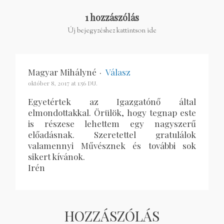
1 hozzászólás
Új bejegyzéshez kattintson ide
Magyar Mihályné
·
Válasz
október 8, 2017 at 1:56 DU.
Egyetértek az Igazgatónő által
elmondottakkal. Örülök, hogy tegnap este
is részese lehettem egy nagyszerű
előadásnak. Szeretettel gratulálok
valamennyi Művésznek és további sok
sikert kívánok.
Irén
HOZZÁSZÓLÁS