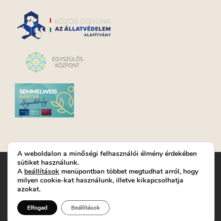
A weboldalon a minőségi felhasználói élmény érdekében
sütiket használunk.
Turay Ida Színház Közhasznú Nonprofit Kft. | Működési
A
beállítások
menüpontban többet megtudhat arról, hogy
helyszín: Turay Ida Színház 1089 Budapest, Kálvária tér 6. |
milyen cookie-kat használunk, illetve kikapcsolhatja
Levelezési cím: 1089 Budapest, Kálvária tér 14. | Titkárság:
+36
azokat.
(1) 611 9225
|
Nyeremenyjáték szabályzat
|
Jegyrendelés:
+36-70/607-2620
( Hétfő: zárva; Kedd-Péntek:
Elfogad
Beállítások
14-19, valamint előadások előtt 1 órával)