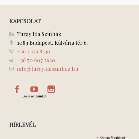
KAPCSOLAT
Turay Ida Színház
1089 Budapest, Kálvária tér 6.
+36 1 379 8236
+36 70 607 2620
info@turayidaszinhaz.hu
Kövessen minket!
HÍRLEVÉL
*
Kötelező kitölteni