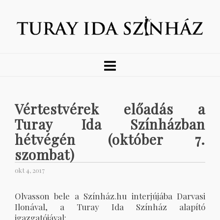
Vértestvérek előadás a
Turay Ida Színházban
hétvégén (október 7.
szombat)
okt 4, 2017
Olvasson bele a Színház.hu interjújába Darvasi
Ilonával, a Turay Ida Színház alapító
igazgatójával: