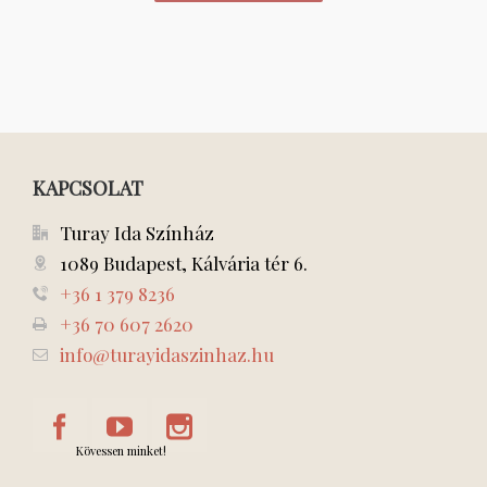
KAPCSOLAT
Turay Ida Színház
1089 Budapest, Kálvária tér 6.
+36 1 379 8236
+36 70 607 2620
info@turayidaszinhaz.hu
Kövessen minket!