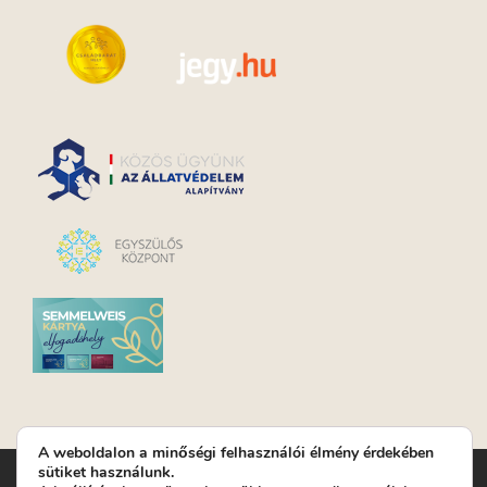
A weboldalon a minőségi felhasználói élmény érdekében
sütiket használunk.
Turay Ida Színház Közhasznú Nonprofit Kft. | Működési