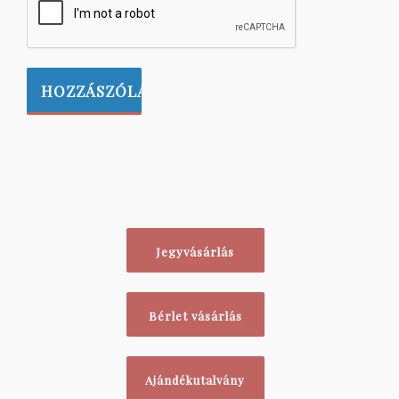
Jegyvásárlás
Bérlet vásárlás
Ajándékutalvány