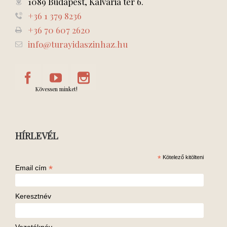
1089 Budapest, Kálvária tér 6.
+36 1 379 8236
+36 70 607 2620
info@turayidaszinhaz.hu
Kövessen minket!
HÍRLEVÉL
*
Kötelező kitölteni
*
Email cím
Keresztnév