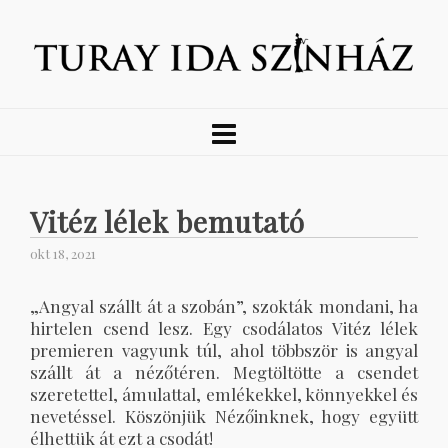
Vitéz lélek bemutató
okt 18, 2021
„Angyal szállt át a szobán”, szokták mondani, ha
hirtelen csend lesz. Egy csodálatos Vitéz lélek
premieren vagyunk túl, ahol többször is angyal
szállt át a nézőtéren. Megtöltötte a csendet
szeretettel, ámulattal, emlékekkel, könnyekkel és
nevetéssel. Köszönjük Nézőinknek, hogy együtt
élhettük át ezt a csodát!