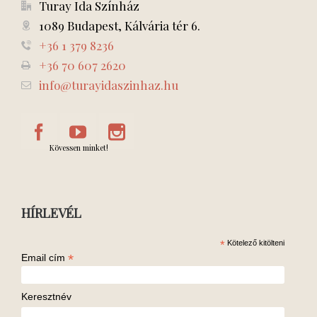
Turay Ida Színház
1089 Budapest, Kálvária tér 6.
+36 1 379 8236
+36 70 607 2620
info@turayidaszinhaz.hu
Kövessen minket!
HÍRLEVÉL
*
Kötelező kitölteni
*
Email cím
Keresztnév