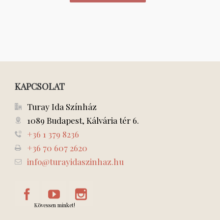
KAPCSOLAT
Turay Ida Színház
1089 Budapest, Kálvária tér 6.
+36 1 379 8236
+36 70 607 2620
info@turayidaszinhaz.hu
Kövessen minket!