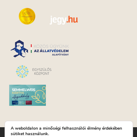
A weboldalon a minőségi felhasználói élmény érdekében
sütiket használunk.
Turay Ida Színház Közhasznú Nonprofit Kft. | Működési