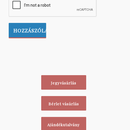
Jegyvásárlás
Bérlet vásárlás
Ajándékutalvány