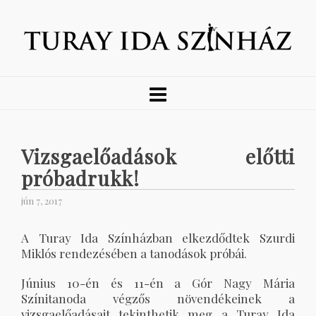
Vizsgaelőadások előtti
próbadrukk!
jún 7, 2017
A Turay Ida Színházban elkezdődtek Szurdi
Miklós rendezésében a tanodások próbái.
Június 10-én és 11-én a Gór Nagy Mária
Színitanoda végzős növendékeinek a
vizsgaelőadásait tekinthetik meg a Turay Ida