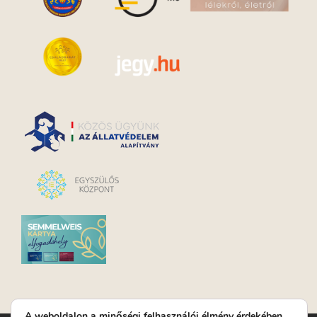
A weboldalon a minőségi felhasználói élmény érdekében