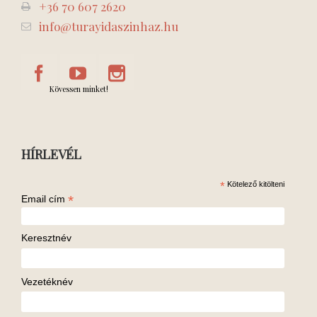
+36 70 607 2620
info@turayidaszinhaz.hu
Kövessen minket!
HÍRLEVÉL
*
Kötelező kitölteni
*
Email cím
Keresztnév
Vezetéknév