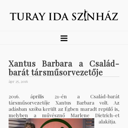
Xantus Barbara a Család-
barát társműsorvezetője
ápr 25, 2016
2016. április 21-én a Család-barát
társműsorvezetője Xantus Barbara volt. Az
adásban szóba került az Égben maradt repülő is,
melyben a művésznő Marlene Dietrich-et
alakítja.