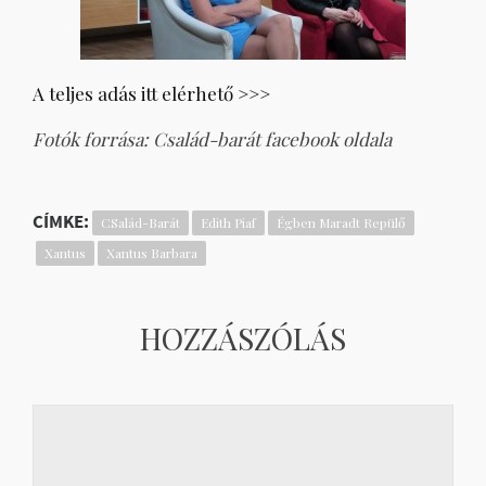
A teljes adás itt elérhető >>>
Fotók forrása: Család-barát facebook oldala
CÍMKE:
CSalád-Barát
Edith Piaf
Égben Maradt Repülő
Xantus
Xantus Barbara
HOZZÁSZÓLÁS