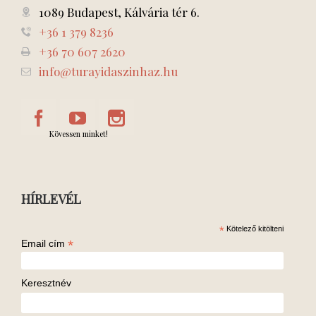
1089 Budapest, Kálvária tér 6.
+36 1 379 8236
+36 70 607 2620
info@turayidaszinhaz.hu
Kövessen minket!
HÍRLEVÉL
*
Kötelező kitölteni
*
Email cím
Keresztnév