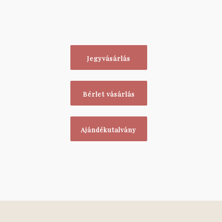
Jegyvásárlás
Bérlet vásárlás
Ajándékutalvány