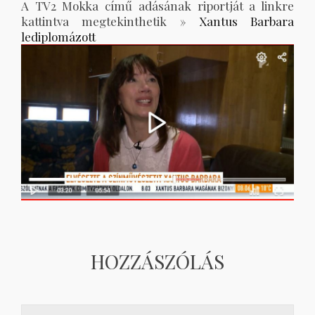
A TV2 Mokka című adásának riportját a linkre
kattintva megtekinthetik »
Xantus Barbara
lediplomázott
HOZZÁSZÓLÁS