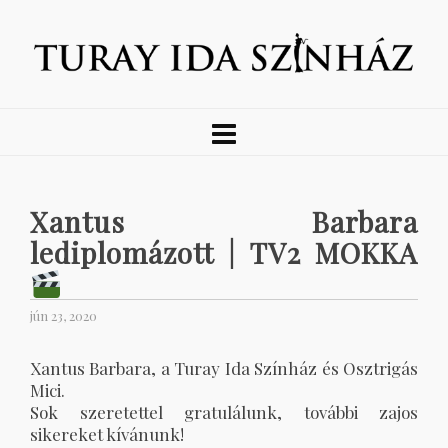
Xantus Barbara
lediplomázott | TV2 MOKKA
jún 23, 2020
Xantus Barbara, a Turay Ida Színház és Osztrigás
Mici.
Sok szeretettel gratulálunk, további zajos
sikereket kívánunk!