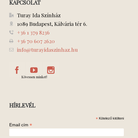
KAPCSOLAT
Turay Ida Színház
1089 Budapest, Kálvária tér 6.
+36 1 379 8236
+36 70 607 2620
info@turayidaszinhaz.hu
Kövessen minket!
HÍRLEVÉL
*
Kötelező kitölteni
*
Email cím