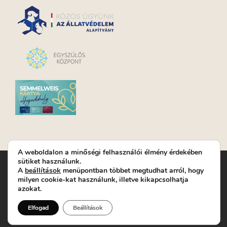
A weboldalon a minőségi felhasználói élmény érdekében
sütiket használunk.
Turay Ida Színház Közhasznú Nonprofit Kft. | Működési
A
beállítások
menüpontban többet megtudhat arról, hogy
helyszín: Turay Ida Színház 1089 Budapest, Kálvária tér 6. |
milyen cookie-kat használunk, illetve kikapcsolhatja
Levelezési cím: 1089 Budapest, Kálvária tér 14. | Titkárság:
+36
azokat.
(1) 611 9225
|
Nyeremenyjáték szabályzat
|
Jegyrendelés:
+36-70/607-2620
( Hétfő: zárva; Kedd-Péntek:
Elfogad
Beállítások
14-19, valamint előadások előtt 1 órával)