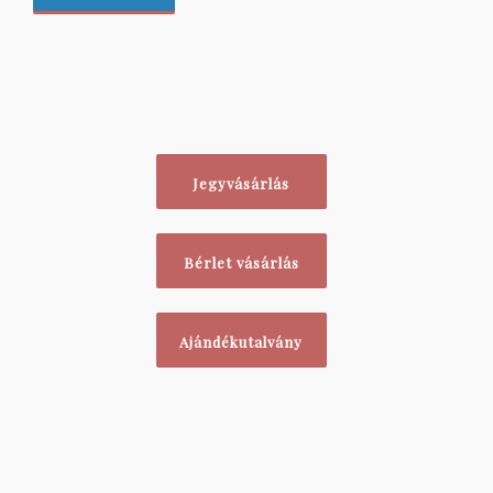
Jegyvásárlás
Bérlet vásárlás
Ajándékutalvány