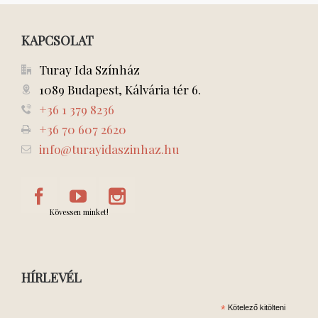
KAPCSOLAT
Turay Ida Színház
1089 Budapest, Kálvária tér 6.
+36 1 379 8236
+36 70 607 2620
info@turayidaszinhaz.hu
Kövessen minket!
HÍRLEVÉL
*
Kötelező kitölteni