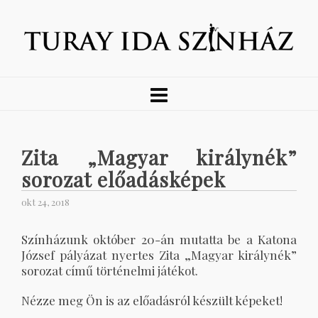
Zita „Magyar királynék”
sorozat előadásképek
okt 24, 2018
Színházunk október 20-án mutatta be a Katona
József pályázat nyertes Zita „Magyar királynék”
sorozat című történelmi játékot.
Nézze meg Ön is az előadásról készült képeket!