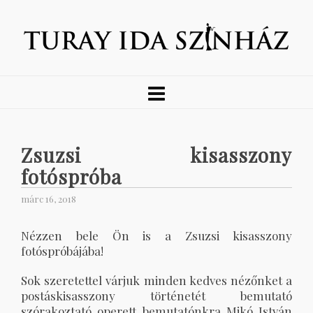
Zsuzsi kisasszony
fotóspróba
márc 16, 2018
Nézzen bele Ön is a Zsuzsi kisasszony
fotóspróbájába!
Sok szeretettel várjuk minden kedves nézőnket a
postáskisasszony történetét bemutató
szórakoztató operett bemutatónkra Mikó István