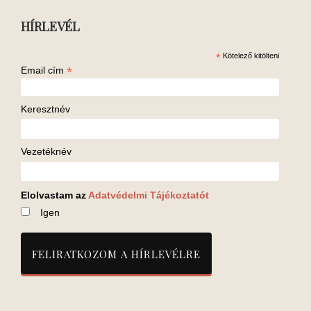
HÍRLEVÉL
*
Kötelező kitölteni
*
Email cím
Keresztnév
Vezetéknév
Elolvastam az
Adatvédelmi Tájékoztatót
Igen