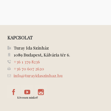
KAPCSOLAT
Turay Ida Színház
1089 Budapest, Kálvária tér 6.
+36 1 379 8236
+36 70 607 2620
info@turayidaszinhaz.hu
Kövessen minket!