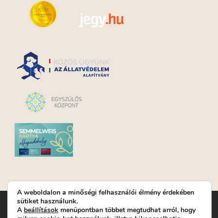
A weboldalon a minőségi felhasználói élmény érdekében
sütiket használunk.
Turay Ida Színház Közhasznú Nonprofit Kft. | Működési
A
beállítások
menüpontban többet megtudhat arról, hogy
helyszín: Turay Ida Színház 1089 Budapest, Kálvária tér 6. |