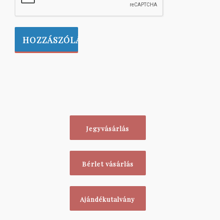
Jegyvásárlás
Bérlet vásárlás
Ajándékutalvány