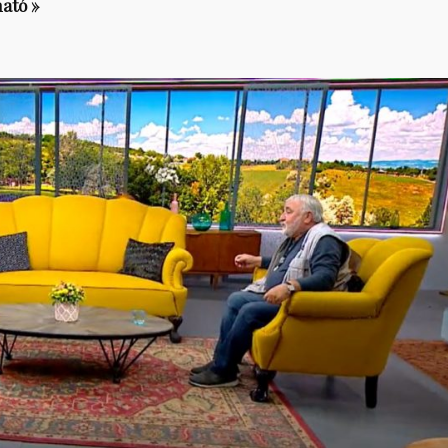
ható »