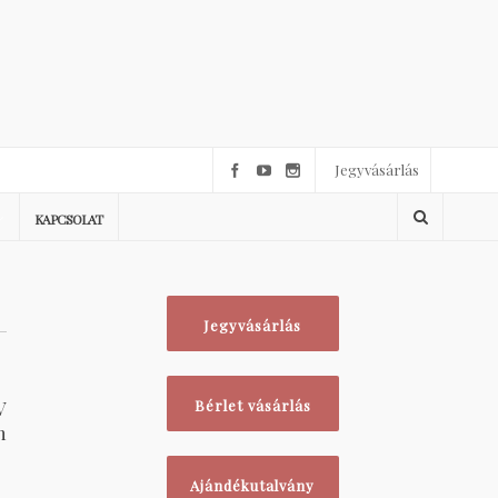
Jegyvásárlás
KAPCSOLAT
Jegyvásárlás
V
Bérlet vásárlás
n
Ajándékutalvány