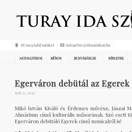
Itt megtalál minket
info@turayidaszinhaz.hu
AKTUALITÁSOK
MŰSOR
JEGYVÁSÁRLÁS
BÉRLETEK
Egerváron debütál az Egerek
máj 23, 2022
Mikó István Kiváló és Érdemes művész, Jászai M
Almárium című kulturális műsorának. Szó esett tö
Egerváron debütáló Egerek című musicalről is!