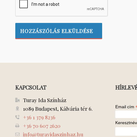
KAPCSOLAT
HÍRLEV
Turay Ida Színház
Email cím
1089 Budapest, Kálvária tér 6.
+36 1 379 8236
Keresztnév
+36 70 607 2620
info@turayidaszinhaz.hu