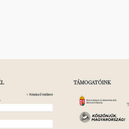
ÉL
TÁMOGATÓINK
*
Kötelező kitölteni
*