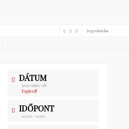
Jegyvásárlás
DÁTUM
2020 márc 08
Expired!
IDŐPONT
10:00 - 11:00