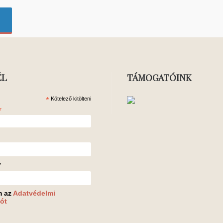
ÉL
TÁMOGATÓINK
*
Kötelező kitölteni
*
v
m az
Adatvédelmi
ót