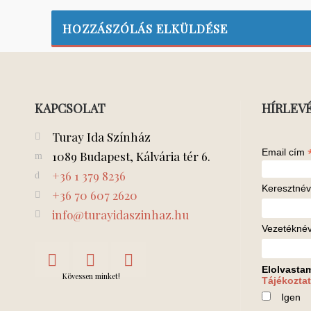
KAPCSOLAT
HÍRLEV
Turay Ida Színház
Email cím
1089 Budapest, Kálvária tér 6.
+36 1 379 8236
Keresztnév
+36 70 607 2620
info@turayidaszinhaz.hu
Vezetékné
Elolvasta
Kövessen minket!
Tájékoztat
Igen