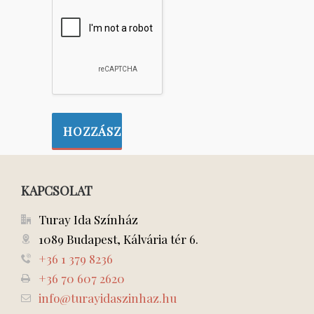
KAPCSOLAT
Turay Ida Színház
1089 Budapest, Kálvária tér 6.
+36 1 379 8236
+36 70 607 2620
info@turayidaszinhaz.hu