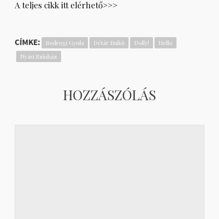
A teljes cikk itt elérhető>>>
CÍMKE:
Bodrogi Gyula
Détár Enikö
Dolly!
Hello
Nyári Színház
HOZZÁSZÓLÁS