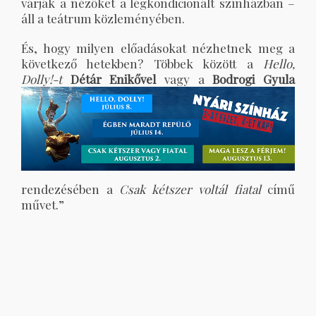
várják a nézőket a légkondicionált színházban –
áll a teátrum közleményében.
És, hogy milyen előadásokat nézhetnek meg a
következő hetekben? Többek között a
Hello,
Dolly!-t
Détár Enikővel
vagy a
Bodrogi Gyula
rendezésében a
Csak kétszer voltál fiatal
című
művet.”