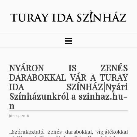
NYÁRON IS ZENÉS
DARABOKKAL VÁR A TURAY
IDA SZÍNHÁZ|Nyári
Színházunkról a szinhaz.hu-
n
jún 27, 2016
„Szórakoztató, zenés darabokkal, vígjátékokkal