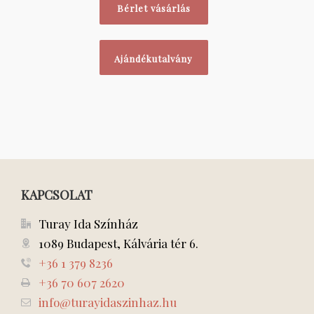
Bérlet vásárlás
Ajándékutalvány
KAPCSOLAT
Turay Ida Színház
1089 Budapest, Kálvária tér 6.
+36 1 379 8236
+36 70 607 2620
info@turayidaszinhaz.hu