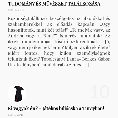
TUDOMÁNY ÉS MŰVÉSZET TALÁLKOZÁSA
ápr 19, 2016
Közönségtalálkozó: beszélgetés az alkotókkal és
szakemberekkel az előadás kapcsán „Úgy
hasonlítotok, mint két tojás!” „Te melyik vagy, az
Andrea vagy a Nina?” Ismerős mondatok? Az
ikrek mindennapjait kísérő sztereotípiák… Jó,
vagy nem jó ikernek lenni? Milyen az ikrek élete?
Miért fontos, hogy külön személyiségnek
tekintsük őket? Topolcsányi Laura- Berkes Gábor
Ikrek előnyben! című darabja zenés […]
10
Ki vagyok én? – Játékos bújócska a Turayban!
ápr 11, 2016