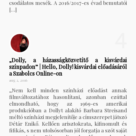
csodálatos mesék. A 2016/2017-es évad bemutatói
[…]
4
„Dolly, a házasságközvetítő a kisvárdai
színpadon” | Hello, Dolly! kisvárdai előadásáról
a Szabolcs Online-on
aug 2, 2016
„Nem kell minden színházi előadást annak
filmváltozatához hasonlítani, azonban ezúttal
elmondható, hogy az 1969-es amerikai
produkcióban a Dollyt alakító Barbara Streisand
méltó színházi megjelenítője a címszerepet játszó
Détár Enikő. Kellően arisztokrata, kifinomult és
fifikás, s nem utolsósorban jól forgatja a szót saját