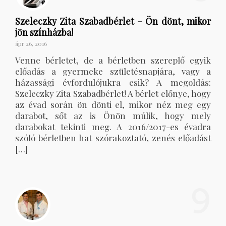
Szeleczky Zita Szabadbérlet – Ön dönt, mikor
jön színházba!
ápr 26, 2016
Venne bérletet, de a bérletben szereplő egyik
előadás a gyermeke születésnapjára, vagy a
házassági évfordulójukra esik? A megoldás:
Szeleczky Zita Szabadbérlet! A bérlet előnye, hogy
az évad során ön dönti el, mikor néz meg egy
darabot, sőt az is Önön múlik, hogy mely
darabokat tekinti meg. A 2016/2017-es évadra
szóló bérletben hat szórakoztató, zenés előadást
[…]
9