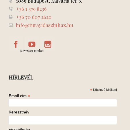
1089 Budapest, Kálvária tér 6.
+36 1 379 8236
+36 70 607 2620
info@turayidaszinhaz.hu
Kövessen minket!
HÍRLEVÉL
*
Kötelező kitölteni
*
Email cím
Keresztnév
Vezetéknév