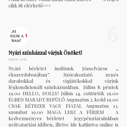
cikk itt elérhető>>>
6
Nyári színházzal várjuk Önöket!
máj 16, 2016
Nyári bérletet indítunk Józsefváros „
ékszerdobozában”. Szórakoztató zenés
darabokkal és vígjátékokkal várjuk
légkondicionált színházunkban. Július 8. péntek
19.00 HELLO, DOLLY! Július 14. csütörtök 19.00
ÉGBEN MARADT REPÜLŐ Augusztus 2. kedd 19.00
CSAK KÉTSZER VAGY FIATAL Augusztus 13.
szombat 19.00 MAGA LESZ A FÉRJEM A
kedvezményes bérletet jegypénztárainkban
nyitvatartási időben, illetve ide kattintva online is