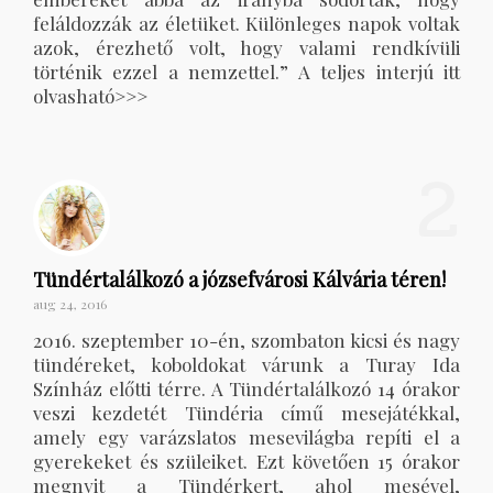
feláldozzák az életüket. Különleges napok voltak
azok, érezhető volt, hogy valami rendkívüli
történik ezzel a nemzettel.” A teljes interjú itt
olvasható>>>
2
Tündértalálkozó a józsefvárosi Kálvária téren!
aug 24, 2016
2016. szeptember 10-én, szombaton kicsi és nagy
tündéreket, koboldokat várunk a Turay Ida
Színház előtti térre. A Tündértalálkozó 14 órakor
veszi kezdetét Tündéria című mesejátékkal,
amely egy varázslatos mesevilágba repíti el a
gyerekeket és szüleiket. Ezt követően 15 órakor
megnyit a Tündérkert, ahol mesével,