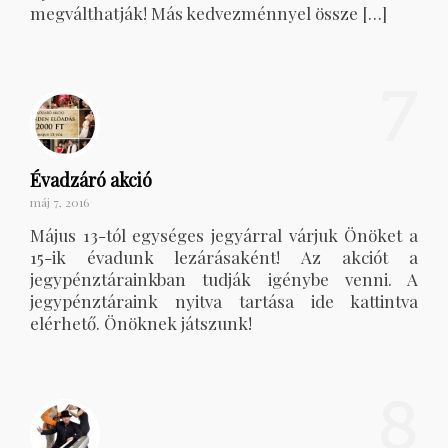
megválthatják! Más kedvezménnyel össze […]
7
Évadzáró akció
máj 7, 2016
Május 13-tól egységes jegyárral várjuk Önöket a
15-ik évadunk lezárásaként! Az akciót a
jegypénztárainkban tudják igénybe venni. A
jegypénztáraink nyitva tartása ide kattintva
elérhető. Önöknek játszunk!
8