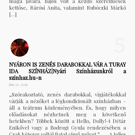
maga javára. Bájos volt a kezdő szerelmesek
kettőse, Rárósi Anita, valamint Rubóczki Márkó
[…]
5
NYÁRON IS ZENÉS DARABOKKAL VÁR A TURAY
IDA SZÍNHÁZ|Nyári Színházunkról a
szinhaz.hu-n
jún 27, 2016
„Szórakoztató, zenés darabokkal, vígjátékokkal
várják a nézőket a légkondicionált színházban –
áll a teátrum közleményében. És, hogy milyen
előadásokat nézhetnek meg a következő
hetekben? Többek között a Hello, Dolly!-t Détár
Enikővel vagy a Bodrogi Gyula rendezésében a
Csak kétszer voltál fiatal című művet.” A teljes