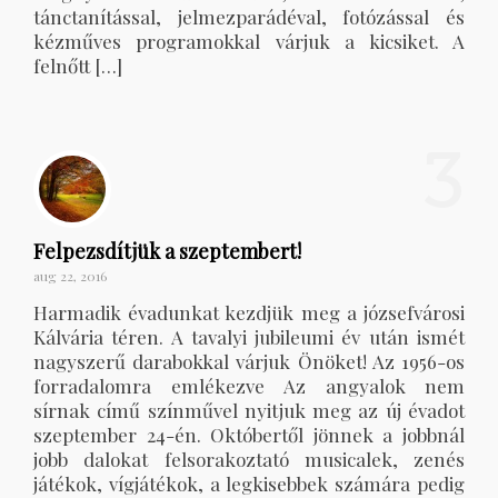
tánctanítással, jelmezparádéval, fotózással és
kézműves programokkal várjuk a kicsiket. A
felnőtt […]
3
Felpezsdítjük a szeptembert!
aug 22, 2016
Harmadik évadunkat kezdjük meg a józsefvárosi
Kálvária téren. A tavalyi jubileumi év után ismét
nagyszerű darabokkal várjuk Önöket! Az 1956-os
forradalomra emlékezve Az angyalok nem
sírnak című színművel nyitjuk meg az új évadot
szeptember 24-én. Októbertől jönnek a jobbnál
jobb dalokat felsorakoztató musicalek, zenés
játékok, vígjátékok, a legkisebbek számára pedig