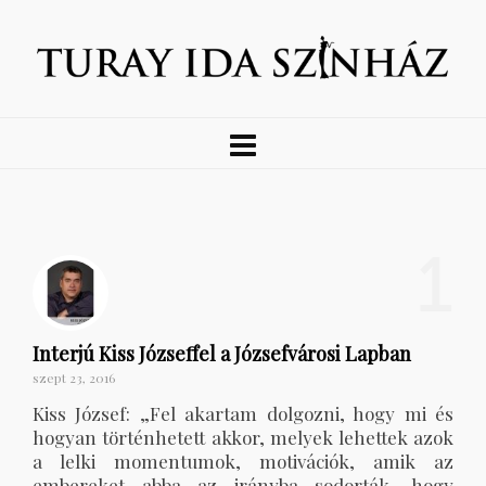
1
Interjú Kiss Józseffel a Józsefvárosi Lapban
szept 23, 2016
Kiss József: „Fel akartam dolgozni, hogy mi és
hogyan történhetett akkor, melyek lehettek azok
a lelki momentumok, motivációk, amik az
embereket abba az irányba sodorták, hogy