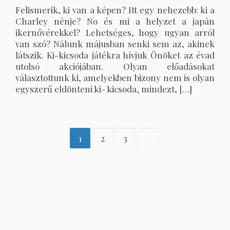
Felismerik, ki van a képen? Itt egy nehezebb: ki a
Charley nénje? No és mi a helyzet a japán
ikernővérekkel? Lehetséges, hogy ugyan arról
van szó? Nálunk májusban senki sem az, akinek
látszik. Ki-kicsoda játékra hívjuk Önöket az évad
utolsó akciójában. Olyan előadásokat
választottunk ki, amelyekben bizony nem is olyan
egyszerű eldönteni ki- kicsoda, mindezt, […]
1
2
3