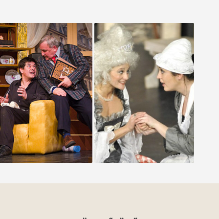
Balfácánt vacsorára
CSIPKERÓZSIKA