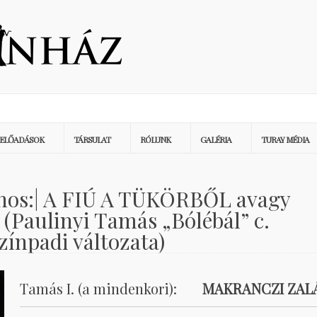
ELŐADÁSOK
TÁRSULAT
RÓLUNK
GALÉRIA
TURAY MÉDIA
ános:| A FIÚ A TÜKÖRBŐL avagy
 (Paulinyi Tamás „Bólébál” c.
zínpadi változata)
Tamás I. (a mindenkori):
MAKRANCZI ZAL