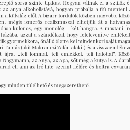
ereplő sorsa szinte tipikus. Hogyan válnak el a szülők é
 az anya alkoholistává, hogyan próbálja a fiú menteni 
i a külvilág elől. A bizarr fordulók közben nagyobb, közö
en, mégis ismerős realizmussal élhetjük át a hatvanas
ldása különös, egy monológ – két hangra. A mostani Ír
i házába, azzal a szándékkal, hogy felelevenítve emlékeit
ődik gyermekkora, önálló életre kel mindenkori saját maga
ori Tamás (akit Makranczi Zalán alakít) és a visszaemlékez
újra, „teli lommal, teli emlékkel, teli halottal”. Közö
a Nagymama, az Anya, az Apa, sőt még a kutya is. A dara
ad el, ami az Író hite szerint „élőre és holtra egyarán
hogy minden túlélhető és megszerethető.