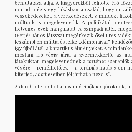
bemutatása adja. A kisgyerekből felnőtté érő fősz
marad mégis egy lakásban a család, hogyan válik
veszekedéseket, a verekedéseket, s mindezt titkoln
múltunk is megelevenedik. A politikától mentes
hetvenes évek hangulatát. A színpadi játék mego
(Perjés János játssza) megérkezik ősei üres vidék
leszámoljon múltja és lelke „démonaival”. Felidéz
így újból átéli a katartikus élményeket. A mindenk
mostani Író végig járja a gyermekkortól az utat 
játékukban megelevenednek a történet szereplői: 
végére – remélhetőleg – a terápiás hatás s em mar
kiterjed, adott esetben jól járhat a néző is”.
A darab hitet adhat a hasonló cipőkben járóknak, 