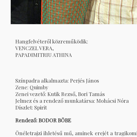
Hangfelvéteről közreműködik:
VENCZEL VERA
,
PAPADIMITRIU ATHINA
Színpadra alkalmazta: Perjés János
Zene: Quimby
Zenei vezető: Kutik Rezső, Bori Tamás
Jelmez és a rendező munkatársa: Mohácsi Nóra
Díszlet: Spirit
Rendező:
BODOR BÖBE
Önéletrajzi ihletésű mű, aminek erejét a tragikom