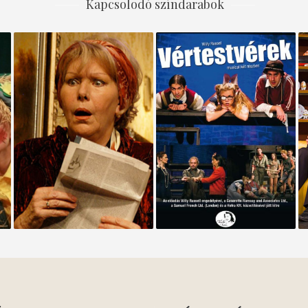
Kapcsolodó színdarabok
Mici néni két élete
Vértestvérek 2010