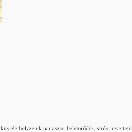
ikus élethelyzetek panaszos-beletörődős, sírós-nevettető