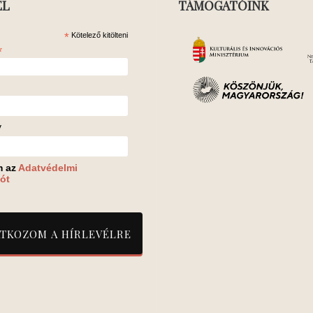
ÉL
TÁMOGATÓINK
*
Kötelező kitölteni
*
v
m az
Adatvédelmi
ót