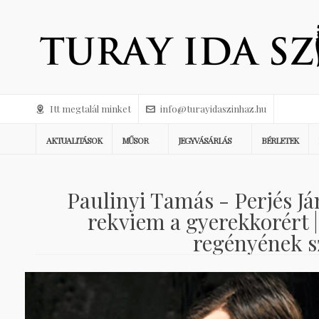
Itt megtalál minket
info@turayidaszinhaz.hu
AKTUALITÁSOK
MŰSOR
JEGYVÁSÁRLÁS
BÉRLETEK
Paulinyi Tamás - Perjés J
rekviem a gyerekkorért |
regényének s