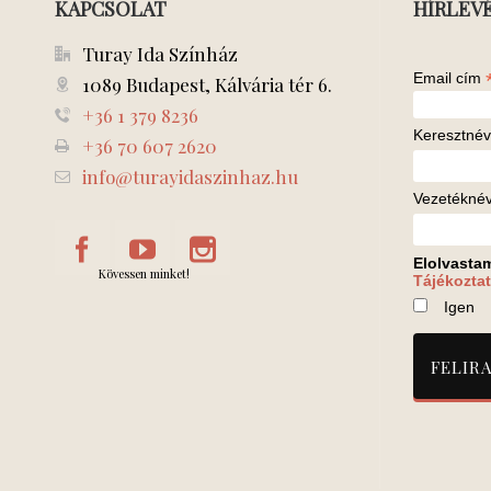
KAPCSOLAT
HÍRLEV
Turay Ida Színház
Email cím
1089 Budapest, Kálvária tér 6.
+36 1 379 8236
Keresztnév
+36 70 607 2620
info@turayidaszinhaz.hu
Vezetékné
Elolvasta
Kövessen minket!
Tájékoztat
Igen