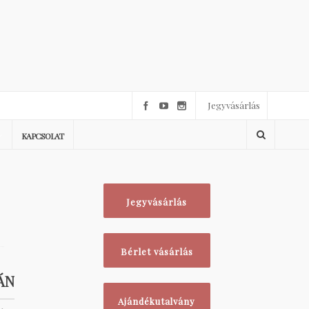
Jegyvásárlás
KAPCSOLAT
Jegyvásárlás
Bérlet vásárlás
ÁN
Ajándékutalvány