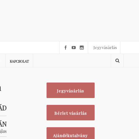
Jegyvásárlás
KAPCSOLAT
n
Jegyvásárlás
ÁD
Bérlet vásárlás
ÁN
íjas
Ajándékutalvány