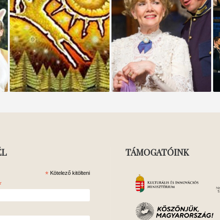
MAGYAROK A KÁRPÁT-
A DOKTOR ÚR
MEDENCÉBEN
ÉL
TÁMOGATÓINK
*
Kötelező kitölteni
*