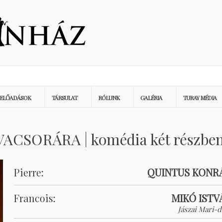
ELŐADÁSOK
TÁRSULAT
RÓLUNK
GALÉRIA
TURAY MÉDIA
VACSORÁRA | komédia két részbe
Pierre:
QUINTUS KONR
Francois:
MIKÓ ISTV
Jászai Mari-d