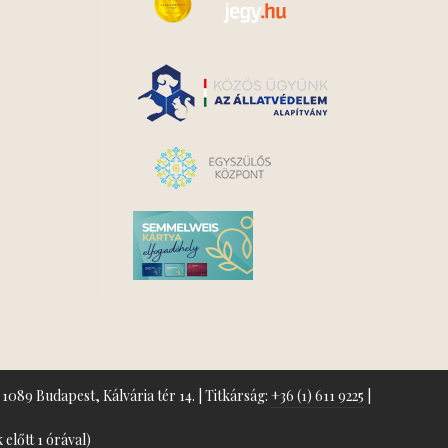
1089 Budapest, Kálvária tér 14. | Titkárság:
+36 (1) 611 9225
|
előtt 1 órával)