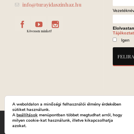
info@turayidaszinhaz.hu
Vezetékné
Elolvasta
Kövessen minket!
Tájékoztat
Igen
A weboldalon a minőségi felhasználói élmény érdekében
sütiket használunk.
A
beállítások
menüpontban többet megtudhat arról, hogy
Turay Ida Színház Közhasznú Nonprofit Kft. | Működési helys
milyen cookie-kat használunk, illetve kikapcsolhatja
azokat.
Jegyrendelés: