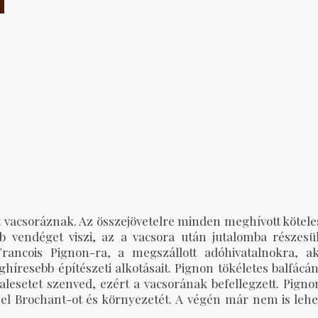
t vacsoráznak. Az összejövetelre minden meghívott kötele
bb vendéget viszi, az a vacsora után jutalomba részesül
ancois Pignon-ra, a megszállott adóhivatalnokra, ak
ghíresebb építészeti alkotásait. Pignon tökéletes balfácán
lesetet szenved, ezért a vacsorának befellegzett. Pigno
el Brochant-ot és környezetét. A végén már nem is lehe