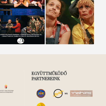
Vértestvérek 2010
ÓZ
EGYÜTTMŰKÖDŐ
PARTNEREINK