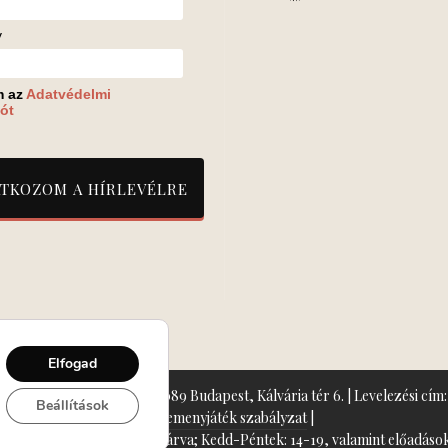
v
m az
Adatvédelmi
ót
Elfogad
zín: Turay Ida Színház 1089 Budapest, Kálvária tér 6. | Levelezési cím: 
Beállítások
Nyeremenyjáték szabályzat
|
+36-70/607-2620
( Hétfő: zárva; Kedd-Péntek: 14-19, valamint előadások 