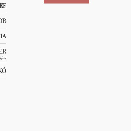
EF
OR
IA
ER
íjas
KÓ