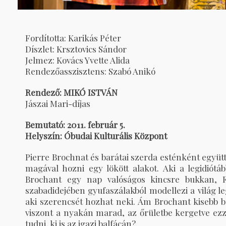
Fordította: Karikás Péter
Díszlet: Krsztovics Sándor
Jelmez: Kovács Yvette Alida
Rendezőasszisztens: Szabó Anikó
Rendező: MIKÓ ISTVÁN
Jászai Mari-díjas
Bemutató: 2011. február 5.
Helyszín: Óbudai Kulturális Központ
Pierre Brochnat és barátai szerda esténként együt
magával hozni egy lökött alakot. Aki a legidiótá
Brochant egy nap valóságos kincsre bukkan, Fr
szabadidejében gyufaszálakból modellezi a világ le
aki szerencsét hozhat neki. Ám Brochant kisebb ba
viszont a nyakán marad, az őrületbe kergetve ezz
tudni, ki is az igazi balfácán?