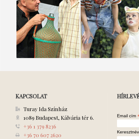
A fiú a tükörből
PÉTER ÉS A FARKAS
KAPCSOLAT
HÍRLEV
Turay Ida Színház
Email cím
1089 Budapest, Kálvária tér 6.
+36 1 379 8236
Keresztnév
+36 70 607 2620