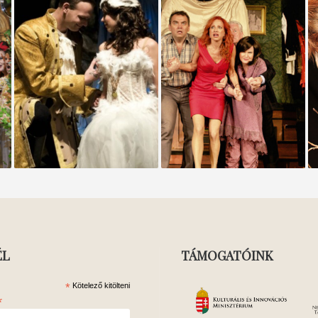
A HATTYÚK TAVA
SZELLEM A SPÁJZBAN
ÉL
TÁMOGATÓINK
*
Kötelező kitölteni
*