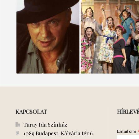
GYORSVONAT
ANCONAI
SZERELMESEK
KAPCSOLAT
HÍRLEV
Turay Ida Színház
Email cím
1089 Budapest, Kálvária tér 6.