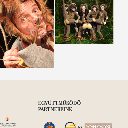
A dzsungel könyve
A SZEMÉTHEGYEN TÚL
EGYÜTTMŰKÖDŐ
PARTNEREINK