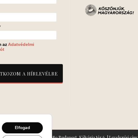
v
m az
Adatvédelmi
ót
Elfogad
zín: Turay Ida Színház 1089 Budapest, Kálvária tér 6. | Levelezési cím: 