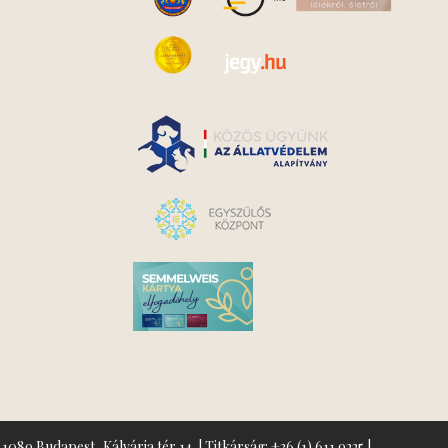
1089 Budapest, Kálvária tér 14. | Titkárság:
+36 (1) 611 9225
|