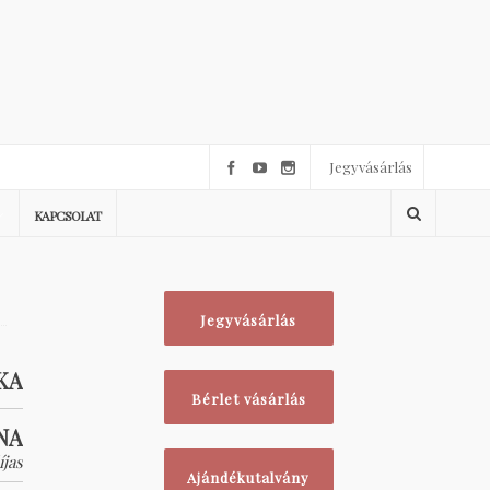
Jegyvásárlás
KAPCSOLAT
Jegyvásárlás
KA
Bérlet vásárlás
NA
jas
Ajándékutalvány