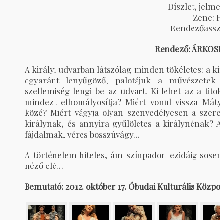
Díszlet, jelme
Zene: 
Rendezőasszi
Rendező: ÁRKOS
A királyi udvarban látszólag minden tökéletes: a k
egyaránt lenyűgöző, palotájuk a művészetek
szellemiség lengi be az udvart. Ki lehet az a ti
mindezt elhomályosítja? Miért vonul vissza Mátyás
közé? Miért vágyja olyan szenvedélyesen a szere
királynak, és annyira gyűlöletes a királynénak? A
fájdalmak, véres bosszúvágy…
A történelem hiteles, ám színpadon ezidáig sosem
néző elé…
Bemutató: 2012. október 17. Óbudai Kulturális Közp