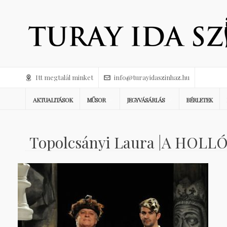
Itt megtalál minket
info@turayidaszinhaz.hu
AKTUALITÁSOK
MŰSOR
JEGYVÁSÁRLÁS
BÉRLETEK
Topolcsányi Laura |A HOLLÓ