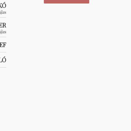
KÓ
jas
ER
íjas
EF
LÓ