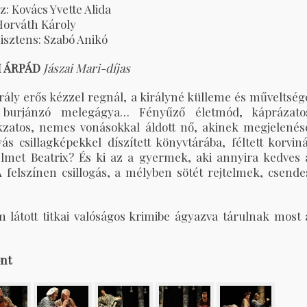
z: Kovács Yvette Alida
Horváth Károly
sztens: Szabó Anikó
I ÁRPÁD
Jászai Mari-díjas
irály erős kézzel regnál, a királyné külleme és műveltség
 burjánzó melegágya… Fényűző életmód, káprázato
tokzatos, nemes vonásokkal áldott nő, akinek megjelenés
 csillagképekkel díszített könyvtárába, féltett korviná
lmet Beatrix? És ki az a gyermek, aki annyira kedves 
 felszínen csillogás, a mélyben sötét rejtelmek, csende
 látott titkai valóságos krimibe ágyazva tárulnak most 
ont