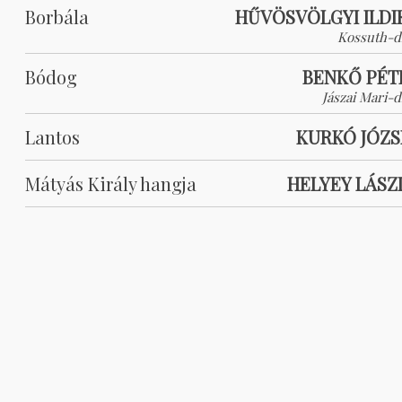
Borbála
HŰVÖSVÖLGYI ILDI
Kossuth-dí
Bódog
BENKŐ PÉT
Jászai Mari-d
Lantos
KURKÓ JÓZS
Mátyás Király hangja
HELYEY LÁSZ