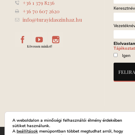
+36 1 379 8236
Keresztnév
+36 70 607 2620
info@turayidaszinhaz.hu
Vezetékné
Elolvasta
Kövessen minket!
Tájékoztat
Igen
A weboldalon a minőségi felhasználói élmény érdekében
sütiket használunk.
A
beállítások
menüpontban többet megtudhat arról, hogy
Turay Ida Színház Közhasznú Nonprofit Kft. | Működési helys