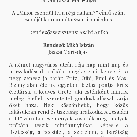
A „Mikor csendül fel a régi dallam?” című szám
zenéjét komponálta:Szentirmai Ákos
Rendezőasszisztens: Szabó Anikó
Rendező: Mikó István
Jászai Mari-díjas
A német nagyváros utcáit rója nap mint nap és
muzsikálással próbálja megkeresni kenyerét a
négy zenész jó barát: Fritz, Ottó, Emil és Max.
Bizonytalan életük egyetlen biztos pontja Fritz
élettársa, a kedves Grete, aki esténként mindig
meleg étellel, szeretettel gondoskodással várja
őket haza. Neki köszönhetik, hogy közös
lakásukban rend és tisztaság uralkodik. A „családi
idillt” váratlan események zavarják meg, melyek
próbára teszik mindannyiukat. Képes-e a
tisztesség, a becsület, a szerelem, a barátság