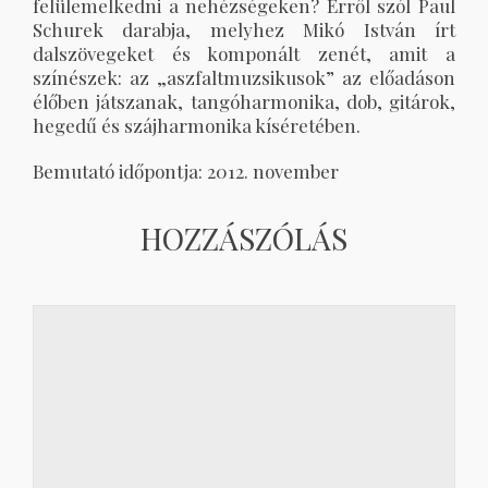
felülemelkedni a nehézségeken? Erről szól Paul
Schurek darabja, melyhez Mikó István írt
dalszövegeket és komponált zenét, amit a
színészek: az „aszfaltmuzsikusok” az előadáson
élőben játszanak, tangóharmonika, dob, gitárok,
hegedű és szájharmonika kíséretében.
Bemutató időpontja: 2012. november
HOZZÁSZÓLÁS