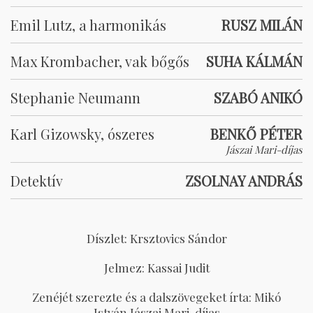
Emil Lutz, a harmonikás
RUSZ MILÁN
Max Krombacher, vak bőgős
SUHA KÁLMÁN
Stephanie Neumann
SZABÓ ANIKÓ
Karl Gizowsky, ószeres
BENKŐ PÉTER
Jászai Mari-díjas
Detektív
ZSOLNAY ANDRÁS
Díszlet: Krsztovics Sándor
Jelmez: Kassai Judit
Zenéjét szerezte és a dalszövegeket írta: Mikó
István
Jászai Mari-díjas