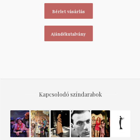
Bérlet vásárlás
Ajándékutalvány
Kapcsolodó színdarabok
Pinokkió
ANCONAI
A
RADNÓTI-
SZELLEM
Sári
– 2012
SZERELMESEK
HOLLÓ
NAPLÓ
A
bíró
ÁRNYÉKÁBAN
SPÁJZBAN