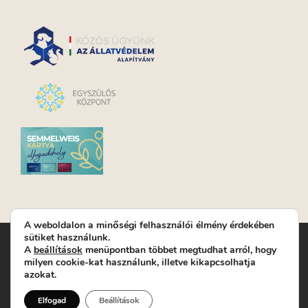
A weboldalon a minőségi felhasználói élmény érdekében
sütiket használunk.
Turay Ida Színház Közhasznú Nonprofit Kft. | Működési
A
beállítások
menüpontban többet megtudhat arról, hogy
helyszín: Turay Ida Színház 1089 Budapest, Kálvária tér 6. |
milyen cookie-kat használunk, illetve kikapcsolhatja
Levelezési cím: 1089 Budapest, Kálvária tér 14. | Titkárság:
+36
azokat.
(1) 611 9225
|
Nyeremenyjáték szabályzat
|
Jegyrendelés:
+36-70/607-2620
( Hétfő: zárva; Kedd-Péntek:
Elfogad
Beállítások