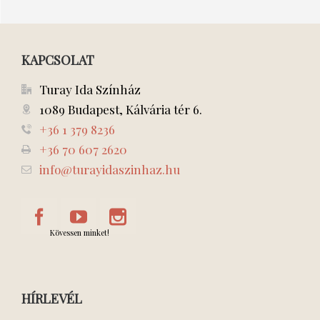
KAPCSOLAT
Turay Ida Színház
1089 Budapest, Kálvária tér 6.
+36 1 379 8236
+36 70 607 2620
info@turayidaszinhaz.hu
Kövessen minket!
HÍRLEVÉL