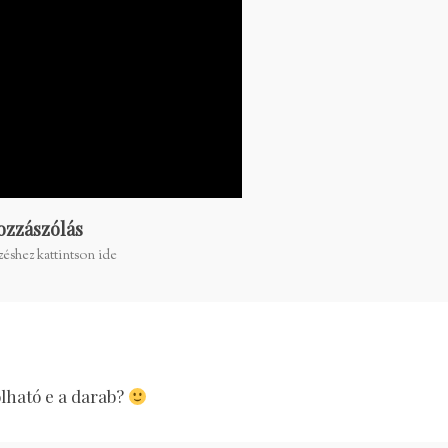
ozzászólás
éshez kattintson ide
olható e a darab?