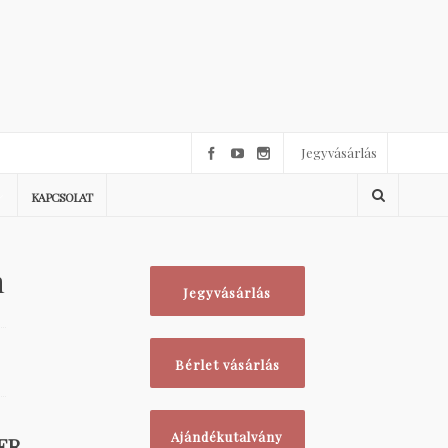
Jegyvásárlás
KAPCSOLAT
n
Jegyvásárlás
Bérlet vásárlás
Ajándékutalvány
ER