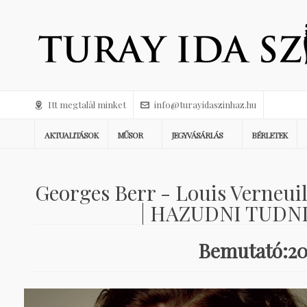
Itt megtalál minket
info@turayidaszinhaz.hu
AKTUALITÁSOK
MŰSOR
JEGYVÁSÁRLÁS
BÉRLETEK
Georges Berr - Louis Verneuil
| HAZUDNI TUDNI K
Bemutató:20