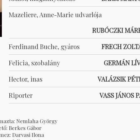
Mazeliere, Anne-Marie udvarlója
RUBÓCZKI MÁR
Ferdinand Buche, gyáros
FRECH ZOLT
Felicia, szobalány
GERMÁN LÍV
Hector, inas
VALÁZSIK PÉT
Riporter
VASS JÁNOS P
lmazta: Nemlaha György
ető: Berkes Gábor
lmez: Darvasi Ilona