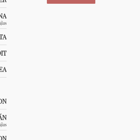
NA
jas
TA
DIT
EA
ON
ÁN
jas
ON