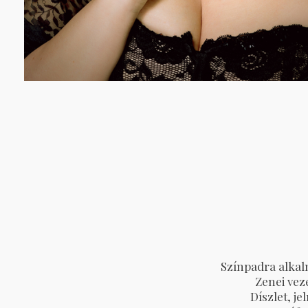
Színpadra alka
Zenei vez
Díszlet, je