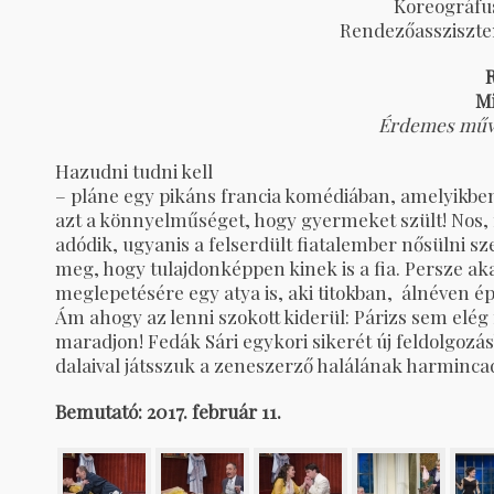
Koreográfus
Rendezőassziszten
Mi
Érdemes művés
Hazudni tudni kell
– pláne egy pikáns francia komédiában, amelyikbe
azt a könnyelműséget, hogy gyermeket szült! Nos
adódik, ugyanis a felserdült fiatalember nősülni sz
meg, hogy tulajdonképpen kinek is a fia. Persze ak
meglepetésére egy atya is, aki titokban, álnéven é
Ám ahogy az lenni szokott kiderül: Párizs sem elé
maradjon! Fedák Sári egykori sikerét új feldolgozá
dalaival játsszuk a zeneszerző halálának harmincad
Bemutató: 2017. február 11.