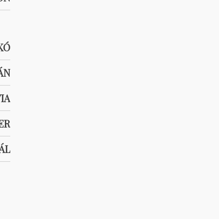
KÓ
ÁN
IA
ER
ÁL