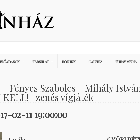
ELŐADÁSOK
TÁRSULAT
RÓLUNK
GALÉRIA
TURAY MÉDIA
 - Fényes Szabolcs - Mihály Istvá
ELL! | zenés vígjáték
17-02-11 19:00:00
Emile
GYŐRI PÉT