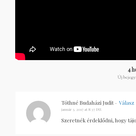
4 h
Új bejegyz
Tóthné Budaházi Judit
·
Válasz
január 3, 2017 at 8:37 DU.
Szeretnék érdeklődni, hogy táj