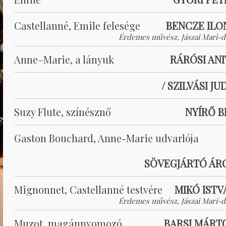
Castellanné, Emile felesége
BENCZE ILO
Érdemes művész, Jászai Mari-dí
Anne–Marie, a lányuk
RÁRÓSI ANI
/ SZILVÁSI JU
Suzy Flute, színésznő
NYÍRŐ B
Gaston Bouchard, Anne-Marie udvarlója
SÖVEGJÁRTÓ ÁR
Mignonnet, Castellanné testvére
MIKÓ ISTV
Érdemes művész, Jászai Mari-dí
Muzot, magánnyomozó
BARSI MÁRT