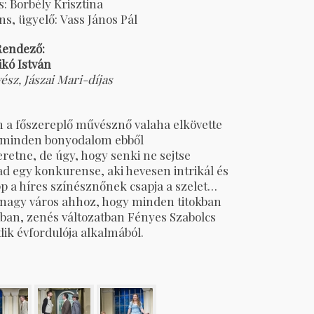
: Borbély Krisztina
s, ügyelő: Vass János Pál
Rendező:
kó István
z, Jászai Mari-díjas
n a főszereplő művésznő valaha elkövette
, minden bonyodalom ebből
eretne, de úgy, hogy senki ne sejtse
ad egy konkurense, aki hevesen intrikál és
pp a híres színésznőnek csapja a szelet…
g nagy város ahhoz, hogy minden titokban
sban, zenés változatban Fényes Szabolcs
ik évfordulója alkalmából.